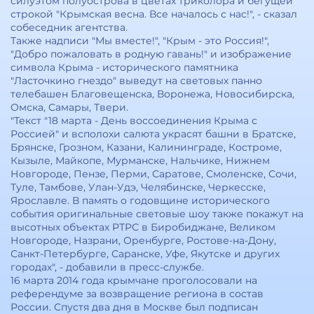
силуэтом полуострова в цветах триколора и бегущей
строкой "Крымская весна. Все началось с нас!", - сказал
собеседник агентства.
Также надписи "Мы вместе!", "Крым - это Россия!",
"Добро пожаловать в родную гавань!" и изображение
символа Крыма - исторического памятника
"Ласточкино гнездо" выведут на световых панно
телебашен Благовещенска, Воронежа, Новосибирска,
Омска, Самары, Твери.
"Текст "18 марта - День воссоединения Крыма с
Россией" и всполохи салюта украсят башни в Братске,
Брянске, Грозном, Казани, Калининграде, Костроме,
Кызыле, Майкопе, Мурманске, Нальчике, Нижнем
Новгороде, Пензе, Перми, Саратове, Смоленске, Сочи,
Туле, Тамбове, Улан-Удэ, Челябинске, Черкесске,
Ярославле. В память о годовщине исторического
события оригинальные световые шоу также покажут на
высотных объектах РТРС в Биробиджане, Великом
Новгороде, Назрани, Оренбурге, Ростове-на-Дону,
Санкт-Петербурге, Саранске, Уфе, Якутске и других
городах", - добавили в пресс-службе.
16 марта 2014 года крымчане проголосовали на
референдуме за возвращение региона в состав
России. Спустя два дня в Москве был подписан