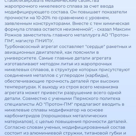
стабилизировать механические свойства
жаропрочного никелевого сплава за счет ввода
модифицирующего состава. Он повышает показатели
прочности на 10-20% по сравнению с уровнем,
заявленным конструкторами. Вместе с тем химическая
формула сплава остается неизменной", - сказал Максим
Рожков заместитель главного металлурга АО "Протон-
ПМ", магистр ПНИПУ.
Турбонасосный агрегат составляет "сердце" ракетных и
авиационных двигателей, как пояснили в
университете. Самые главные детали агрегата
изготавливают методом литья из жаропрочных
никелевых сплавов, в структуре которых присутствуют
соединения металлов с углеродом (карбиды),
обеспечивающие прочность деталей при высоких
температурах. К выходу из строя всего механизма
агрегата может привести разрушение всего одной
детали. Совместно с учеными Пермского политеха
специалисты АО "Протон-ПМ" предлагают вводить в
никелевые сплавы модификатор на основе
карбонитридов (порошковых металлических
материалов), с целью повышения прочности деталей.
Согласно словам ученых, модифицированный состав
состоит из алюминиевой стружки, титановой губки и