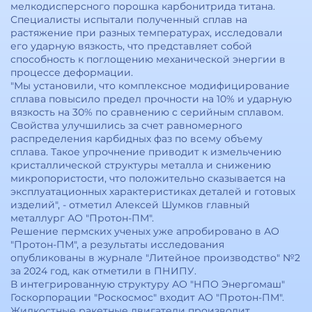
мелкодисперсного порошка карбонитрида титана.
Специалисты испытали полученный сплав на
растяжение при разных температурах, исследовали
его ударную вязкость, что представляет собой
способность к поглощению механической энергии в
процессе деформации.
"Мы установили, что комплексное модифицирование
сплава повысило предел прочности на 10% и ударную
вязкость на 30% по сравнению с серийным сплавом.
Свойства улучшились за счет равномерного
распределения карбидных фаз по всему объему
сплава. Такое упрочнение приводит к измельчению
кристаллической структуры металла и снижению
микропористости, что положительно сказывается на
эксплуатационных характеристиках деталей и готовых
изделий", - отметил Алексей Шумков главный
металлург АО "Протон-ПМ".
Решение пермских ученых уже апробировано в АО
"Протон-ПМ", а результаты исследования
опубликованы в журнале "Литейное производство" №2
за 2024 год, как отметили в ПНИПУ.
В интегрированную структуру АО "НПО Энергомаш"
Госкорпорации "Роскосмос" входит АО "Протон-ПМ".
Жидкостные ракетные двигатели производит