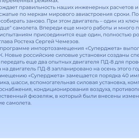
 переменных режимах.
ждает правильность наших инженерных расчетов и 
 сжатые по меркам мирового авиастроения сроки. По
собирать заново. При этом двигатель – один из кл
дце" самолета. Впереди еще много работы и много по
спытаниям присоединится еще один, полностью рос
 глава Ростеха Сергей Чемезов.
по программе импортозамещения «Суперджета» выпо
К. Новые российские силовые установки созданы сп
 передать еще два опытных двигателя ПД-8 для про
на двигатель ПД-8 запланировано на осень этого го
амещению «Суперджета» замещается порядка 40 имп
ника, шасси, вспомогательная силовая установка, ко
оснабжения, кондиционирования воздуха, противоп
чественный фюзеляж, в который были внесены изм
е самолета.