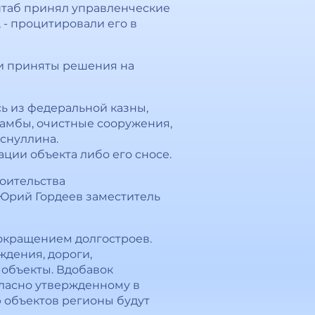
 штаб принял управленческие
, - процитировали его в
ли приняты решения на
ь из федеральной казны,
дамбы, очистные сооружения,
уснуллина.
ии объекта либо его сносе.
оительства
л Юрий Гордеев заместитель
сокращением долгостроев.
дения, дороги,
объекты. Вдобавок
гласно утвержденному в
 объектов регионы будут