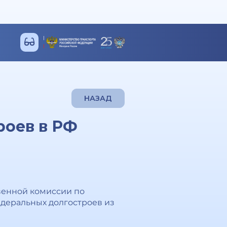
НАЗАД
роев в РФ
венной комиссии по
деральных долгостроев из