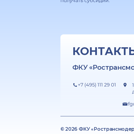
получать субсидии.
КОНТАКТ
ФКУ «Ространсм
+7 (495) 111 29 01
fg
© 2026 ФКУ «Ространсмоде