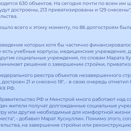
ходятся 630 объектов. На сегодня почти по всем им
будут достроены, 213 приватизированы и 129 снесены"
льства.
ошло всего к этому моменту, по 86 долгостроям бы
ведение которых хотя бы частично финансировалос
не есть учебные корпусы, медицинские учреждения, 
 другие социальные учреждения, по словам Марата Х
инимает решение о завершении стройки, приватизац
федерального реестра объектов незавершенного стр
 достроен 21 и снесено 18", - в свою очередь отмети
КХ РФ.
Правительство РФ и Минстрой много работают над 
дач жители получат долгожданные социальные учреж
ру или другие необходимые для комфортной жизни 
еста", - добавил Марат Хуснуллин. Помимо этого, со
льства, на завершение стройки или реконструкцию