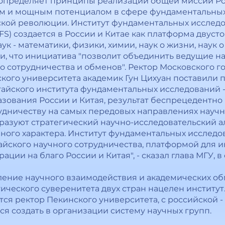
пределяет принципы реализации общей миссии Росс
м и мощным потенциалом в сфере фундаментальных
кой революции. Институт фундаментальных исследо
AFS) создается в России и Китае как платформа двус
 - математики, физики, химии, наук о жизни, наук о 
и, что инициатива "позволит объединить ведущие н
о сотрудничества и обменов". Ректор Московского г
кого университета академик Гун Цихуан поставили 
айского института фундаментальных исследований 
азования России и Китая, результат беспрецедентно
рудничеству на самых передовых направлениях научн
разуют стратегический научно-исследовательский 
ого характера. Институт фундаментальных исследо
йского научного сотрудничества, платформой для и
ции на благо России и Китая", - сказал глава МГУ, 
ление научного взаимодействия и академических обм
ического суверенитета двух стран нацелен институт
ся ректор Пекинского университета, с российской -
я создать в организации систему научных групп.