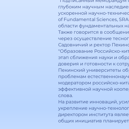
"Подписанный меморандум о
глубоким научным наследие
ускоренной научно-техничес
of Fundamental Sciences, SR
области фундаментальных наук
Также говорится в сообщени
через осуществление тесног
Садовничий и ректор Пекинс
"Образование Российско-кит
этап сближения науки и обр
доверия и готовности к сот
Пекинский университеты об
проблемам естественнонаучн
модератором российско-кита
эффективной научной коопера
слова.
На развитие инноваций, уси
укрепление научно-технолог
директором института являет
общих инициатив планируетс