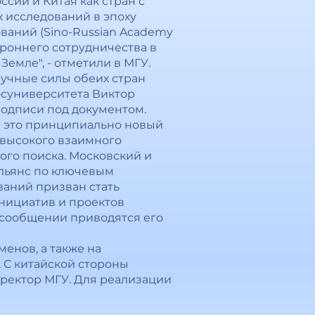
ии и Китая как стран с
 исследований в эпоху
ваний (Sino-Russian Academy
тороннего сотрудничества в
Земле", - отметили в МГУ.
аучные силы обеих стран
осуниверситета Виктор
подписи под документом.
- это принципиально новый
 высокого взаимного
ого поиска. Московский и
альянс по ключевым
ваний призван стать
нициатив и проектов
в сообщении приводятся его
енов, а также на
. С китайской стороны
 ректор МГУ. Для реализации