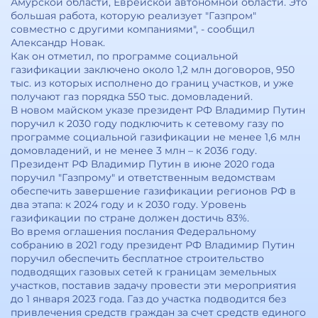
Амурской области, Еврейской автономной области. Это
большая работа, которую реализует "Газпром"
совместно с другими компаниями", - сообщил
Александр Новак.
Как он отметил, по программе социальной
газификации заключено около 1,2 млн договоров, 950
тыс. из которых исполнено до границ участков, и уже
получают газ порядка 550 тыс. домовладений.
В новом майском указе президент РФ Владимир Путин
поручил к 2030 году подключить к сетевому газу по
программе социальной газификации не менее 1,6 млн
домовладений, и не менее 3 млн – к 2036 году.
Президент РФ Владимир Путин в июне 2020 года
поручил "Газпрому" и ответственным ведомствам
обеспечить завершение газификации регионов РФ в
два этапа: к 2024 году и к 2030 году. Уровень
газификации по стране должен достичь 83%.
Во время оглашения послания Федеральному
собранию в 2021 году президент РФ Владимир Путин
поручил обеспечить бесплатное строительство
подводящих газовых сетей к границам земельных
участков, поставив задачу провести эти мероприятия
до 1 января 2023 года. Газ до участка подводится без
привлечения средств граждан за счет средств единого