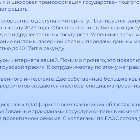
х и цифровая трансформация государства» подгото
дет решать:
скоростного доступа к интернету. Планируется запу
 к концу 2027 года. Обеспечат они стабильный дост
, но и дружественных государств. Успешные запуски
вание системы лазерной связи и передачи данных м
ью до 10 Гбит в секунду.
ры интернета вещей. Помимо прочего, это позволи
рузовой трафик. К сотрудничеству по этому направ
твенного интеллекта. Две собственные большие язы
иверситетов создаются кластеры специализированн
.
 цифровых платформ во всех важнейших областях эк
ребованные гражданами госуслуги онлайн в момент
 в проактивном режиме. С коллегами по ЕАЭС готова 