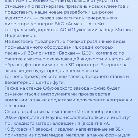
дает нам полезные контакты, позволяет укрепить
отношения с партнерами, привлечь новых клиентов и
представить наши новые разработки широкой
аудитории», — сказал заместитель генерального
директора Концерна ВКО «Алмаз — Антей»,
генеральный директор АО «Обуховский завод» Михаил
Подвязников.
На выставке предприятие покажет различные виды
промышленного оборудования, среди которых
песчаный 3D-принтер «Бархан — 1200», комплекс по
очистке смазочно-охлаждающей жидкости и натурный
образец фотополимерного 3D-принтера. Впервые на
экспозиции будут представлены макеты
тоннелепроходческого комплекса, токарного станка и
декантерной центрифуги.
Также на стенде Обуховского завода можно будет
ознакомиться с инструментами производства
компании, а также средствами допускового контроля и
оснастки.
Свои разработки на выставке «Металлообработка —
2025» представит Научно-исследовательский институт
прикладного материаловедения (входит в АО
«Обуховский завод»): изделия, напечатанные на 3D-
принтере из полиамидов, металла, а также формы для