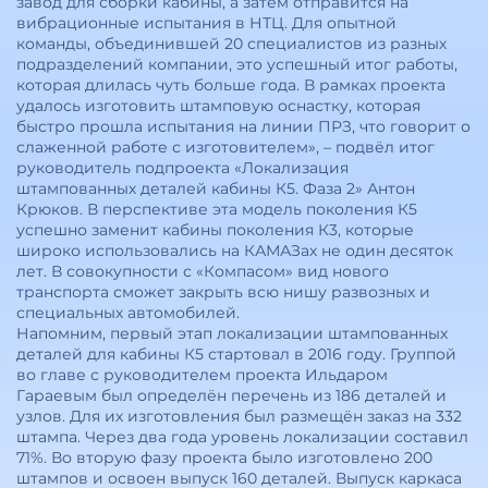
завод для сборки кабины, а затем отправится на
вибрационные испытания в НТЦ. Для опытной
команды, объединившей 20 специалистов из разных
подразделений компании, это успешный итог работы,
которая длилась чуть больше года. В рамках проекта
удалось изготовить штамповую оснастку, которая
быстро прошла испытания на линии ПРЗ, что говорит о
слаженной работе с изготовителем», – подвёл итог
руководитель подпроекта «Локализация
штампованных деталей кабины К5. Фаза 2» Антон
Крюков. В перспективе эта модель поколения К5
успешно заменит кабины поколения К3, которые
широко использовались на КАМАЗах не один десяток
лет. В совокупности с «Компасом» вид нового
транспорта сможет закрыть всю нишу развозных и
специальных автомобилей.
Напомним, первый этап локализации штампованных
деталей для кабины К5 стартовал в 2016 году. Группой
во главе с руководителем проекта Ильдаром
Гараевым был определён перечень из 186 деталей и
узлов. Для их изготовления был размещён заказ на 332
штампа. Через два года уровень локализации составил
71%. Во вторую фазу проекта было изготовлено 200
штампов и освоен выпуск 160 деталей. Выпуск каркаса