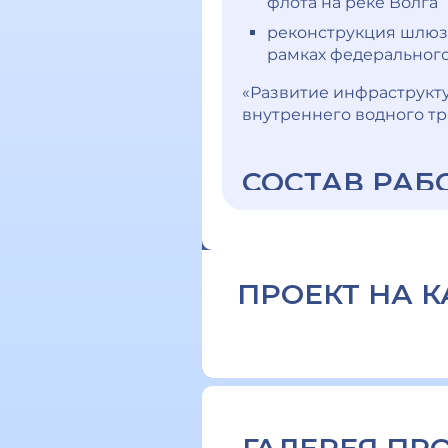
флота на реке Волга
реконструкция шлюз
рамках федерального
«Развитие инфраструкт
внутреннего водного т
СОСТАВ РАБ
1 этап - реконструкц
ПРОЕКТ НА К
замена нижних дв
шлюза № 24
замена нижних дв
шлюза № 21
2 этап - реконструкц
замена нижних дв