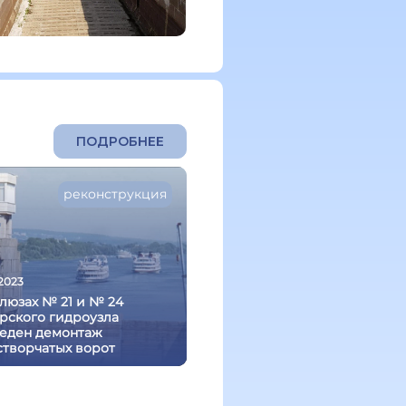
ПОДРОБНЕЕ
реконструкция
.2023
люзах № 21 и № 24
рского гидроузла
еден демонтаж
створчатых ворот