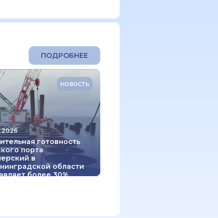
ПОДРОБНЕЕ
новость
.2026
ительная готовность
кого порта
ерский в
нинградской области
авляет более 30%