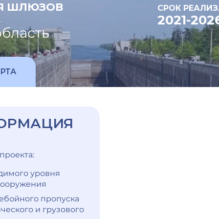
Я ШЛЮЗОВ
СРОК РЕАЛИЗ
2021-202
область
РТА
ОРМАЦИЯ
проекта:
димого уровня
сооружения
ебойного пропуска
ического и грузового