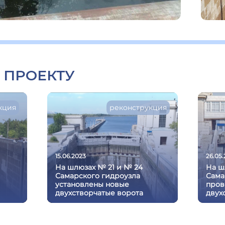
 ПРОЕКТУ
кция
реконструкция
15.06.2023
26.05
На шлюзах № 21 и № 24
На ш
Самарского гидроузла
Сама
установлены новые
пров
двухстворчатые ворота
двух