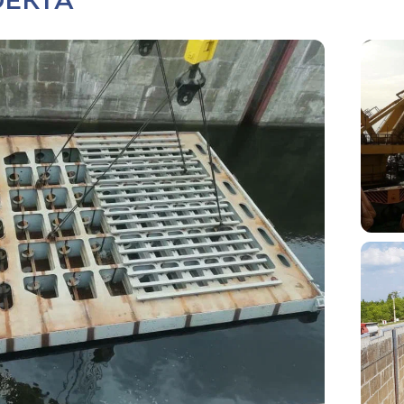
ОЕКТА
устворчатых ворот