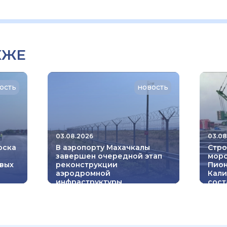
КЖЕ
ость
новость
03.08.2026
03.08
рска
В аэропорту Махачкалы
Стро
завершен очередной этап
морс
вых
реконструкции
Пион
аэродромной
Кали
инфраструктуры
сост