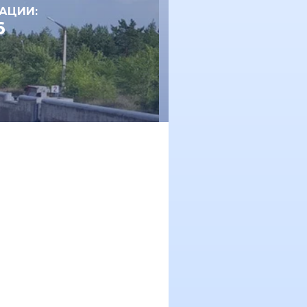
АЦИИ:
6