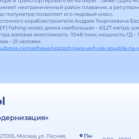
оре и транспортировать ее на берег. Также судно м
о имеет неограниченный район плавания, а регулярн
о полуметра позволяет его ледовый класс.
осточного кораблестроителя Андрея Георгиевича Бас
REF) fishing vessel; длина наибольшая – 63,27 метра; 
тра; валовая вместимость -1048 тонн; мощность ГД – 16
аж – 21 человек.
ru/press-center/news/vostochnaya-verf-osk-spustila-na-
Ы
одернизация»
127055, Москва, ул. Лесная,
Пн-