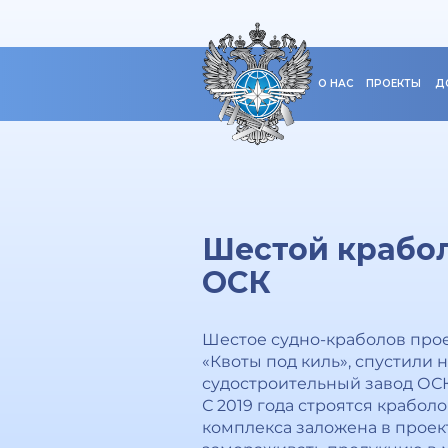
О НАС
ПРОЕКТЫ
Д
Шестой крабол
ОСК
Шестое судно-краболов прое
«Квоты под киль», спустили
судостроительный завод ОСК
С 2019 года строятся крабо
комплекса заложена в проект