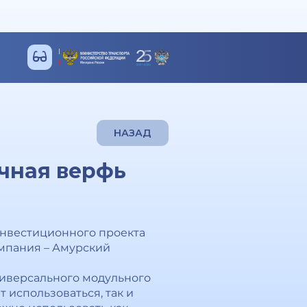
НАЗАД
очная верфь
инвестиционного проекта
омпания – Амурский
универсального модульного
 использоваться, так и