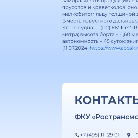
замораживать продукцию в м
ярусолов и креветколов, он
мелкобитом льду толщиной д
В честь известного дальнев
Класс судна — (РС) КМ Ice2 (
метра; высота борта – 4,60 ме
автономность – 45 суток; экип
(11.07.2024,
https://www.aoosk.
КОНТАКТ
ФКУ «Ространсм
+7 (495) 111 29 01