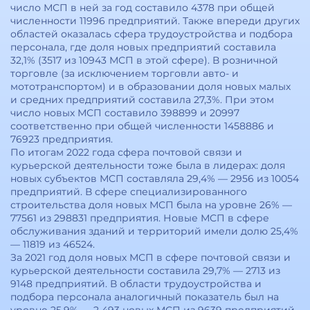
число МСП в ней за год составило 4378 при общей
численности 11996 предприятий. Также впереди других
областей оказалась сфера трудоустройства и подбора
персонала, где доля новых предприятий составила
32,1% (3517 из 10943 МСП в этой сфере). В розничной
торговле (за исключением торговли авто- и
мототранспортом) и в образовании доля новых малых
и средних предприятий составила 27,3%. При этом
число новых МСП составило 398899 и 20997
соответственно при общей численности 1458886 и
76923 предприятия.
По итогам 2022 года сфера почтовой связи и
курьерской деятельности тоже была в лидерах: доля
новых субъектов МСП составляла 29,4% — 2956 из 10054
предприятий. В сфере специализированного
строительства доля новых МСП была на уровне 26% —
77561 из 298831 предприятия. Новые МСП в сфере
обслуживания зданий и территорий имели долю 25,4%
— 11819 из 46524.
За 2021 год доля новых МСП в сфере почтовой связи и
курьерской деятельности составила 29,7% — 2713 из
9148 предприятий. В области трудоустройства и
подбора персонала аналогичный показатель был на