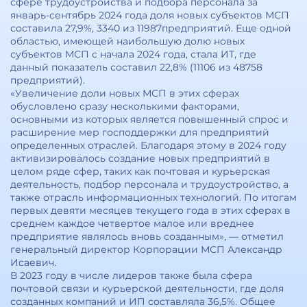
сфере трудоустройства и подбора персонала за
январь-сентябрь 2024 года доля новых субъектов МСП
составила 27,9%, 3340 из 11987предприятий. Еще одной
областью, имеющей наибольшую долю новых
субъектов МСП с начала 2024 года, стала ИТ, где
данный показатель составил 22,8% (11106 из 48758
предприятий).
«Увеличение доли новых МСП в этих сферах
обусловлено сразу несколькими факторами,
основными из которых является повышенный спрос и
расширение мер господдержки для предприятий
определенных отраслей. Благодаря этому в 2024 году
активизировалось создание новых предприятий в
целом ряде сфер, таких как почтовая и курьерская
деятельность, подбор персонала и трудоустройство, а
также отрасль информационных технологий. По итогам
первых девяти месяцев текущего года в этих сферах в
среднем каждое четвертое малое или вреднее
предприятие являлось вновь созданным», — отметил
генеральный директор Корпорации МСП Александр
Исаевич.
В 2023 году в числе лидеров также была сфера
почтовой связи и курьерской деятельности, где доля
созданных компаний и ИП составляла 36,5%. Общее