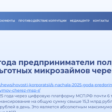
ОКУМЕНТЫ
ПРОТИВОДЕЙСТВИЕ КОРРУПЦИИ
МЕДИАЦЕНТР
КОНТАКТЫ
 года предприниматели пол
ьготных микрозаймов чер
/news/novosti-korporatsii/s-nachala-2025-goda-predprini
aymov-cherez-msp-r/
025 года через цифровую платформу МСП.РФ почти 
нансирование на общую сумму свыше 15,3 млрд рубл
 рублей в день. Это является абсолютным максимумо