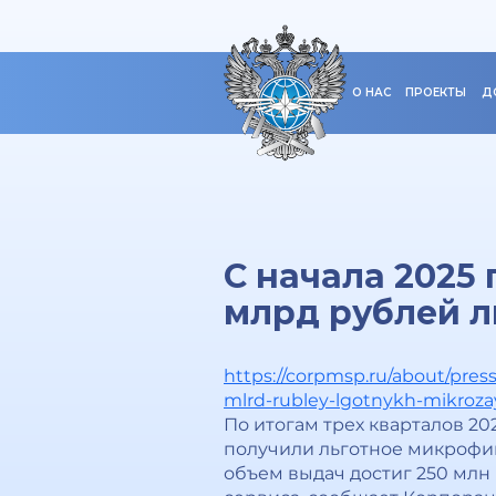
О НАС
ПРОЕКТЫ
Д
С начала 2025
млрд рублей л
https://corpmsp.ru/about/press
mlrd-rubley-lgotnykh-mikroz
По итогам трех кварталов 2
получили льготное микрофи
объем выдач достиг 250 млн