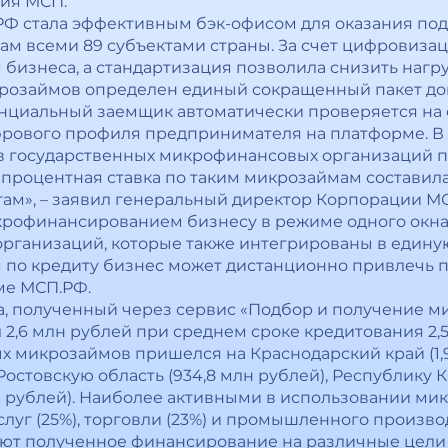
ция МСП.
Ф стала эффективным бэк-офисом для оказания по
ам всеми 89 субъектами страны. За счет цифровизац
изнеса, а стандартизация позволила снизить нагруз
крозаймов определен единый сокращенный пакет до
енциальный заемщик автоматически проверяется на 
рового профиля предпринимателя на платформе. В 
в государственных микрофинансовых организаций п
роцентная ставка по таким микрозаймам составила 8,
там», – заявил генеральный директор Корпорации М
икрофинансированием бизнесу в режиме одного окн
рганизаций, которые также интегрированы в едину
 по кредиту бизнес может дистанционно привлечь 
ме МСП.РФ.
, полученный через сервис «Подбор и получение 
л 2,6 млн рублей при среднем сроке кредитования 2,5
микрозаймов пришелся на Краснодарский край (1,9
 Ростовскую область (934,8 млн рублей), Республику 
лн рублей). Наиболее активными в использовании м
уг (25%), торговли (23%) и промышленного производс
т полученное финансирование на различные цели 