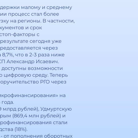
ддержки малому и среднему
ии процесс стал более
ку на регионы. В частности,
кументов и срок
стоп-факторы с
результате сегодня уже
редоставляется через
7%, что в 2-3 раза ниже
СП Александр Исаевич.
а доступны возможности
ю цифровую среду. Теперь
поручительство РГО через
микрофинансирования» на
 года.
 млрд рублей), Удмуртскую
Крым (869,4 млн рублей) и
икрофинансирования стали
тва (18%).
- от пополнения оборотных