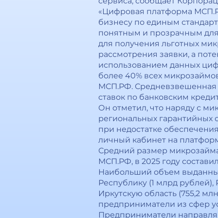
сервиса, сообщает Корпора
«Цифровая платформа МСП.Р
бизнесу по единым стандарт
понятным и прозрачным для б
для получения льготных ми
рассмотрения заявки, а пот
использованием данных циф
более 40% всех микрозаймо
МСП.РФ. Средневзвешенная п
ставок по банковским креди
Он отметил, что наряду с м
региональных гарантийных о
при недостатке обеспечения
личный кабинет на платфор
Средний размер микрозайма
МСП.РФ, в 2025 году состави
Наибольший объем выданных 
Республику (1 млрд рублей),
Иркутскую область (755,2 м
предприниматели из сфер усл
Предприниматели направляю