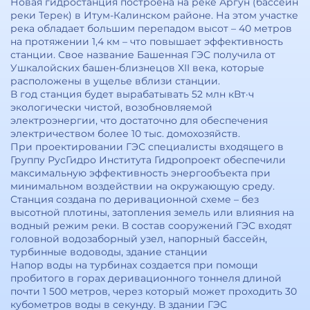
Новая гидростанция построена на реке Аргун (бассейн
реки Терек) в Итум-Калинском районе. На этом участке
река обладает большим перепадом высот – 40 метров
на протяжении 1,4 км – что повышает эффективность
станции. Свое название Башенная ГЭС получила от
Ушкалойских башен-близнецов XII века, которые
расположены в ущелье вблизи станции.
В год станция будет вырабатывать 52 млн кВт·ч
экологически чистой, возобновляемой
электроэнергии, что достаточно для обеспечения
электричеством более 10 тыс. домохозяйств.
При проектировании ГЭС специалисты входящего в
Группу РусГидро Института Гидропроект обеспечили
максимальную эффективность энергообъекта при
минимальном воздействии на окружающую среду.
Станция создана по деривационной схеме – без
высотной плотины, затопления земель или влияния на
водный режим реки. В состав сооружений ГЭС входят
головной водозаборный узел, напорный бассейн,
турбинные водоводы, здание станции
Напор воды на турбинах создается при помощи
пробитого в горах деривационного тоннеля длиной
почти 1 500 метров, через который может проходить 30
кубометров воды в секунду. В здании ГЭС