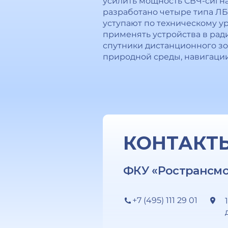
усилить мощность СВЧ-сигн
разработано четыре типа ЛБ
уступают по техническому 
применять устройства в рад
спутники дистанционного з
природной среды, навигации 
КОНТАКТ
ФКУ «Ространсм
+7 (495) 111 29 01