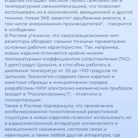
Изделия обладают высокой термостабильностью и
температурной самокомпенсацией, что позволяет
использовать их в космической, авиационной и другой
технике. Новая ЭКБ заместит зарубежные аналоги, в
том числе американских производителей", - говорится
в сообщении.
В Ростехе уточнили, что сверхпрецизионные чип-
резисторы обладают самыми точными параметрами
основных рабочих характеристик. "Так, например,
новые изделия отличаются крайне низким
температурным коэффициентом сопротивления (ТКС) -
5 ppm/градус Цельсия, и способны работать в
диапазоне температур от -55 до +100 градусов по
Цельсию. Технология создания таких изделий и
макетные образцы в инициативном порядке
разработаны НИИ электронно-механических приборов
(входит в "Росэлектронику")", - отметили в
госкорпорации.
Также в Ростехе подчеркнули, что применение
комбинированной тонкопленочной резистивной
структуры в новых изделиях позволит использовать их
в радиоэлектронной аппаратуре космического и
авиационного назначения, системах связи и
навигации, а также любой другой аппаратуре, где