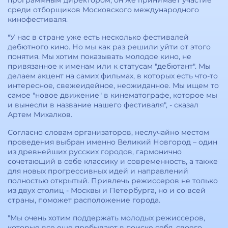
программным директором, он же принимает участие
среди отборщиков Московского международного
кинофестиваля.
"У нас в стране уже есть несколько фестивалей
дебютного кино. Но мы как раз решили уйти от этого
понятия. Мы хотим показывать молодое кино, не
привязанное к именам или к статусам "дебютант". Мы
делаем акцент на самих фильмах, в которых есть что-то
интересное, свежеидейное, неожиданное. Мы ищем то
самое "новое движение" в кинематографе, которое мы
и вынесли в название нашего фестиваля", - сказал
Артем Михалков.
Согласно словам организаторов, неслучайно местом
проведения выбран именно Великий Новгород – один
из древнейших русских городов, гармонично
сочетающий в себе классику и современность, а также
для новых прогрессивных идей и направлений
полностью открытый. Привлечь режиссеров не только
из двух столиц - Москвы и Петербурга, но и со всей
страны, поможет расположение города.
"Мы очень хотим поддержать молодых режиссеров,
которые все еще пребывают в поиске себя, своего