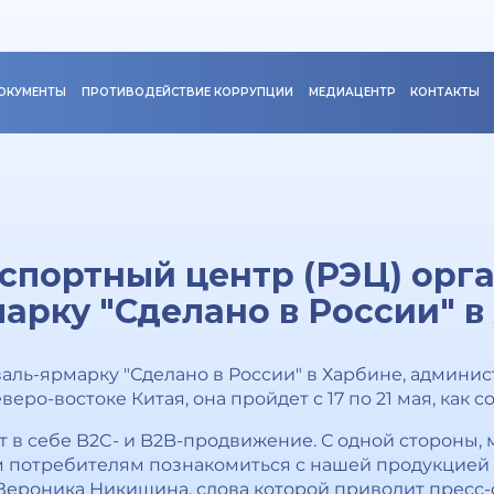
ОКУМЕНТЫ
ПРОТИВОДЕЙСТВИЕ КОРРУПЦИИ
МЕДИАЦЕНТР
КОНТАКТЫ
спортный центр (РЭЦ) орга
арку "Сделано в России" в
аль-ярмарку "Сделано в России" в Харбине, админи
еро-востоке Китая, она пройдет с 17 по 21 мая, как 
т в себе B2C- и B2B-продвижение. С одной стороны,
потребителям познакомиться с нашей продукцией зд
ероника Никишина, слова которой приводит пресс-сл