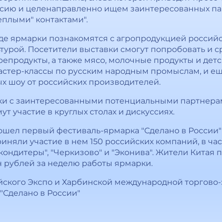
сию и целенаправленно ищем заинтересованных па
еплыми" контактами".
оде ярмарки познакомятся с агропродукцией российс
турой. Посетители выставки смогут попробовать и с
репродукты, а также мясо, молочные продукты и дет
мастер-классы по русским народным промыслам, и ещ
х шоу от российских производителей.
ки с заинтересованными потенциальными партнера
ут участие в круглых столах и дискуссиях.
рошел первый фестиваль-ярмарка "Сделано в России
иняли участие в нем 150 российских компаний, в част
кондитеры", "Черкизово" и "Эконива". Жители Китая
н рублей за неделю работы ярмарки.
тайского Экспо и Харбинской международной торгов
"Сделано в России"