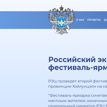
О НАС
ПРОЕКТЫ
Д
Российский эк
фестиваль-ярм
РЭЦ проведет второй фестив
провинции Хэйлунцзян на сев
"Фестиваль-ярмарка сочетае
местным жителям, конечным 
генеральный директор РЭЦ В