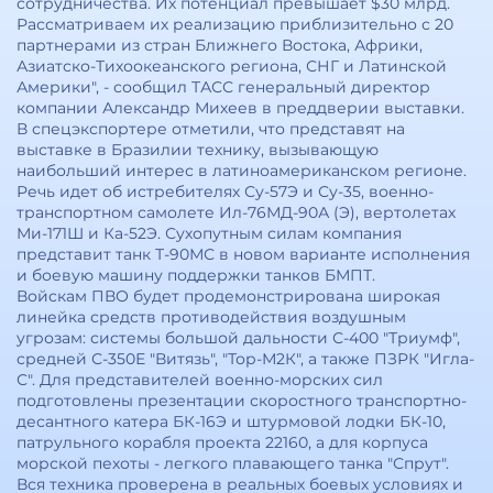
сотрудничества. Их потенциал превышает $30 млрд.
Рассматриваем их реализацию приблизительно с 20
партнерами из стран Ближнего Востока, Африки,
Азиатско-Тихоокеанского региона, СНГ и Латинской
Америки", - сообщил ТАСС генеральный директор
компании Александр Михеев в преддверии выставки.
В спецэкспортере отметили, что представят на
выставке в Бразилии технику, вызывающую
наибольший интерес в латиноамериканском регионе.
Речь идет об истребителях Су-57Э и Су-35, военно-
транспортном самолете Ил-76МД-90А (Э), вертолетах
Ми-171Ш и Ка-52Э. Сухопутным силам компания
представит танк Т-90МС в новом варианте исполнения
и боевую машину поддержки танков БМПТ.
Войскам ПВО будет продемонстрирована широкая
линейка средств противодействия воздушным
угрозам: системы большой дальности С-400 "Триумф",
средней С-350Е "Витязь", "Тор-М2К", а также ПЗРК "Игла-
С". Для представителей военно-морских сил
подготовлены презентации скоростного транспортно-
десантного катера БК-16Э и штурмовой лодки БК-10,
патрульного корабля проекта 22160, а для корпуса
морской пехоты - легкого плавающего танка "Спрут".
Вся техника проверена в реальных боевых условиях и