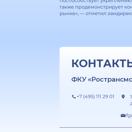
поспособствует укреплению 
также продемонстрирует ко
рынке», — отметил замдире
КОНТАКТ
ФКУ «Ространсм
+7 (495) 111 29 01
fg