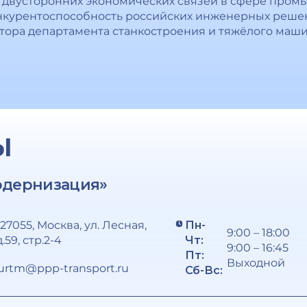
двусторонних экономических связей в сфере промы
нкурентоспособность российских инженерных реш
ктора департамента станкостроения и тяжёлого маш
Ы
одернизация»
127055, Москва, ул. Лесная,
Пн-
9:00 – 18:00
д.59, стр.2-4
Чт:
9:00 – 16:45
Пт:
Выходной
urtm@ppp-transport.ru
Сб-Вс: