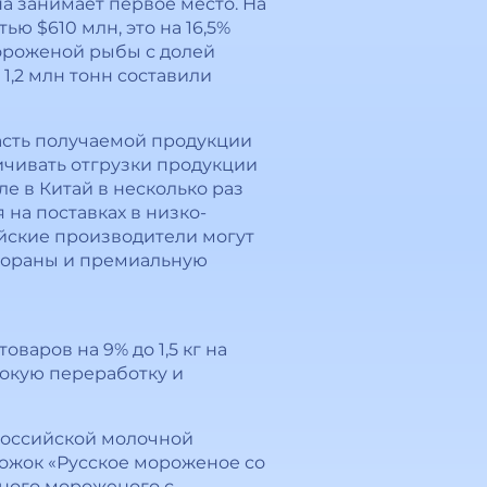
на занимает первое место. На
ю $610 млн, это на 16,5%
мороженой рыбы с долей
1,2 млн тонн составили
асть получаемой продукции
ичивать отгрузки продукции
е в Китай в несколько раз
 на поставках в низко-
йские производители могут
естораны и премиальную
варов на 9% до 1,5 кг на
бокую переработку и
российской молочной
ожок «Русское мороженое со
тного мороженого с