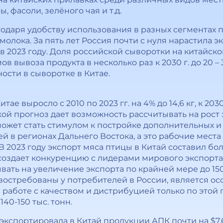
, фасоли, зелёного чая и т.д.
одаря удобству использования в разных сегментах
олока. За пять лет Россия почти с нуля нарастила 
т в 2023 году. Доля российской сыворотки на китайс
ов вывоза продукта в несколько раз к 2030 г. до 20 – 
ости в сыворотке в Китае.
ае выросло с 2010 по 2023 гг. на 4% до 14,6 кг, к 20
 Такой прогноз дает возможность рассчитывать на рос
может стать стимулом к постройке дополнительных
в регионах Дальнего Востока, а это рабочие места 
 2023 году экспорт мяса птицы в Китай составил боле
 создает конкуренцию с лидерами мирового экспорта
ать на увеличение экспорта по крайней мере до 150 
 востребованы у потребителей в России, является о
 работе с качеством и дистрибуцией только по это
40-150 тыс. тонн.
 экспортировала в Китай продукции АПК почти на $7,