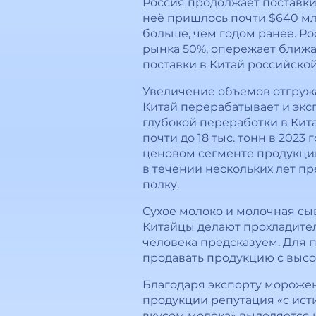
Россия продолжает поставки 
неё пришлось почти $640 млн
больше, чем годом ранее. Р
рынка 50%, опережает ближай
поставки в Китай российско
Увеличение объемов отгружа
Китай перерабатывает и экс
глубокой переработки в Кита
почти до 18 тыс. тонн в 2023
ценовом сегменте продукции
в течении нескольких лет пр
полку.
Сухое молоко и молочная сыв
Китайцы делают прохладитель
человека предсказуем. Для 
продавать продукцию с высо
Благодаря экспорту мороже
продукции репутация «с ис
вкусом молока» выделяется 