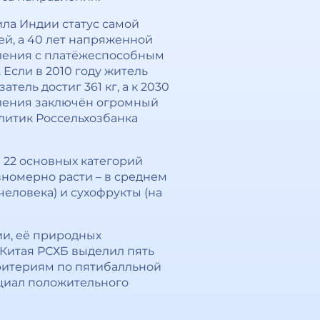
ила Индии статус самой
ей, а 40 лет напряженной
ления с платёжеспособным
 Если в 2010 году житель
атель достиг 361 кг, а к 2030
селения заключён огромный
алитик Россельхозбанка
 22 основных категорий
вномерно расти – в среднем
 человека) и сухофрукты (на
ии, её природных
 Китая РСХБ выделил пять
критериям по пятибалльной
нциал положительного