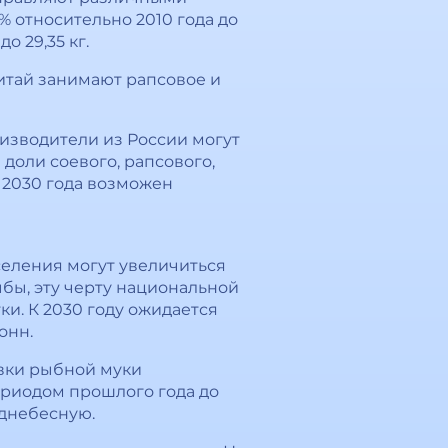
% относительно 2010 года до
о 29,35 кг.
Китай занимают рапсовое и
оизводители из России могут
доли соевого, рапсового,
 2030 года возможен
селения могут увеличиться
рыбы, эту черту национальной
и. К 2030 году ожидается
онн.
авки рыбной муки
периодом прошлого года до
однебесную.