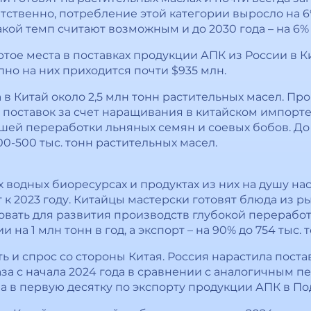
етственно, потребление этой категории выросло на 6
такой темп считают возможным и до 2030 года – на 6% д
ёртое места в поставках продукции АПК из России в 
но на них приходится почти $935 млн.
а в Китай около 2,5 млн тонн растительных масел. Пр
поставок за счет наращивания в китайском импорте 
шей переработки льняных семян и соевых бобов. До
0-500 тыс. тонн растительных масел.
 водных биоресурсах и продуктах из них на душу на
 кг к 2023 году. Китайцы мастерски готовят блюда из 
овать для развития производств глубокой переработк
 на 1 млн тонн в год, а экспорт – на 90% до 754 тыс. т
ь и спрос со стороны Китая. Россия нарастила пост
раза с начала 2024 года в сравнении с аналогичным 
ла в первую десятку по экспорту продукции АПК в П