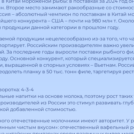
в Китай мороженой рыбы: в поставках за 2024 год о
. Второе место занимают ракообразные со стоимость
оссия – абсолютный чемпион по поставкам в Китай 
шего конкурента – США – почти на 980 млн т. Около 
й продукции данной категории в прошлом году.
емой продукции нецелесообразно из-за того, что ч
портирует. Российским производителям важно увел
й. За последние годы выросли поставки рыбного фил
 году. Основной конкурент, который специализируется
, выращенной в спорных условиях – Вьетнам. Росси
еодолеть планку в 50 тыс. тонн филе, таргетируя р
оротка: 4-3-4
ные напитки на основе молока, поэтому рост таких то
производителей из России это стимул развивать глу
кой добавленной стоимостью.
ного отечественные молочники имеют авторитет. У 
тинным чистым вкусом»: отечественный вафельный р
на китайских прилавках среди различных видов мес