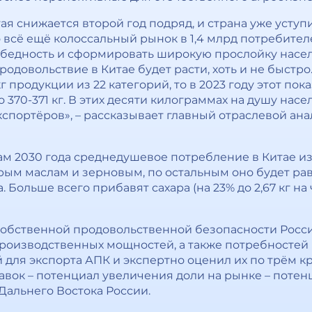
я снижается второй год подряд, и страна уже уступ
 всё ещё колоссальный рынок в 1,4 млрд потребител
 бедность и сформировать широкую прослойку насе
одовольствие в Китае будет расти, хоть и не быстро.
 продукции из 22 категорий, то в 2023 году этот показ
до 370-371 кг. В этих десяти килограммах на душу на
кспортёров», – рассказывает главный отраслевой ан
гам 2030 года среднедушевое потребление в Китае из
орым маслам и зерновым, по остальным оно будет ра
. Больше всего прибавят сахара (на 23% до 2,67 кг на
собственной продовольственной безопасности Росс
производственных мощностей, а также потребностей
для экспорта АПК и экспертно оценил их по трём 
тавок – потенциал увеличения доли на рынке – поте
Дальнего Востока России.