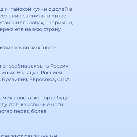
 китайской кухни с долей в
требление свинины в Китае
китайских городах, например,
пересчёте на всю страну
.
появилась возможность
 способна закрыть Россия.
виньи. Наряду с Россией
 Бразилия, Евросоюз, США,
намика роста экспорта будет
дуктов, как свиные ноги,
ество перед более
заправляют различными