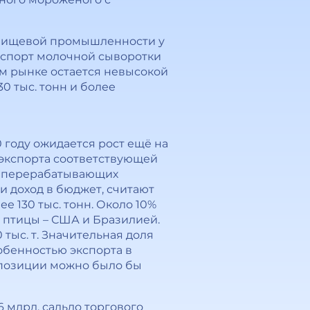
 пищевой промышленности у
экспорт молочной сыворотки
ком рынке остается невысокой
30 тыс. тонн и более
30 году ожидается рост ещё на
т экспорта соответствующей
 и перерабатывающих
и доход в бюджет, считают
е 130 тыс. тонн. Около 10%
 птицы – США и Бразилией.
тыс. т. Значительная доля
собенностью экспорта в
й позиции можно было бы
6 млрд, сальдо торгового