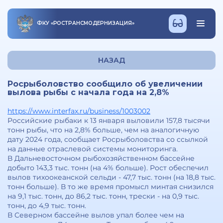
ФКУ
«
РОСТРАНСМОДЕРНИЗАЦИЯ
»
НАЗАД
Росрыболовство сообщило об увеличении
вылова рыбы с начала года на 2,8%
https://www.interfax.ru/business/1003002
Российские рыбаки к 13 января выловили 157,8 тысячи
тонн рыбы, что на 2,8% больше, чем на аналогичную
дату 2024 года, сообщает Росрыболовства со ссылкой
на данные отраслевой системы мониторинга.
В Дальневосточном рыбохозяйственном бассейне
добыто 143,3 тыс. тонн (на 4% больше). Рост обеспечил
вылов тихоокеанской сельди - 47,7 тыс. тонн (на 18,8 тыс.
тонн больше). В то же время промысл минтая снизился
на 9,1 тыс. тонн, до 86,2 тыс. тонн, трески - на 0,9 тыс.
тонн, до 4,9 тыс. тонн.
В Северном бассейне вылов упал более чем на