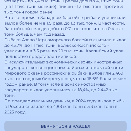
четверть - до 7,4 тыс. тонн. Трески добыто 4,9 тыс. тонн
(на 1,1 тыс. тонн меньше), пикши - 1,3 тыс. тонн против 3
тыс. тонн годом ранее.
В то же время в Западном бассейне рыбаки увеличили
вылов более чем в 1,5 раза, до 1,3 тыс. тонн. В частности,
балтийской сельди добыто 0,7 тыс. тонн, что на 0,4 тыс.
тонн больше, чем год назад.
Рыбаки Азово-Черноморского бассейна снизили вылов
до 45,7%, до 1,1 тыс. тонн, Волжско-Каспийского -
увеличили в 3,5 раза, до 2,1 тыс. тонн. Каспийский улов
полностью представлен килькой.
В исключительных экономических зонах иностранных
государств, конвенционных районах и открытой части
Мирового океана российские рыбаки выловили 2,469
тыс. тонн водных биоресурсов, что на 18,6% больше, чем
годом ранее. В том числе в зонах иностранных
государств вылов увеличился на 18,4%, до 2,442 тыс.
тонн.
По предварительным данным, в 2024 году вылов рыбы
в России снизился до 4,88 млн тонн с 5,3 млн тонн в
2023 году.
ВЕРНУТЬСЯ В РАЗДЕЛ