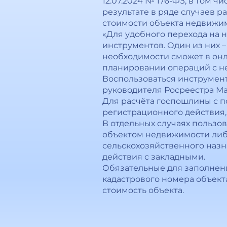
12.07.2024 № 176-ФЗ, в том ч
результате в ряде случаев р
стоимости объекта недвижим
«Для удобного перехода на 
инструментов. Один из них 
необходимости сможет в онл
планировании операций с не
Воспользоваться инструмент
руководителя Росреестра М
Для расчёта госпошлины с п
регистрационного действия, 
В отдельных случаях пользо
объектом недвижимости либо
сельскохозяйственного наз
действия с закладными.
Обязательные для заполнени
кадастрового номера объект
стоимость объекта.