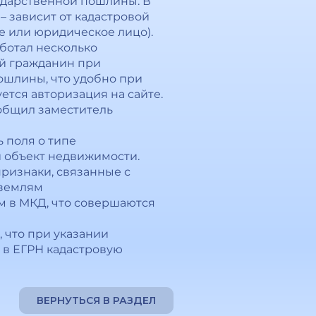
осударственной пошлины. В
– зависит от кадастровой
е или юридическое лицо).
ботал несколько
ой гражданин при
ошлины, что удобно при
тся авторизация на сайте.
ообщил заместитель
 поля о типе
и объект недвижимости.
ризнаки, связанные с
 землям
м в МКД, что совершаются
 что при указании
 в ЕГРН кадастровую
ВЕРНУТЬСЯ В РАЗДЕЛ