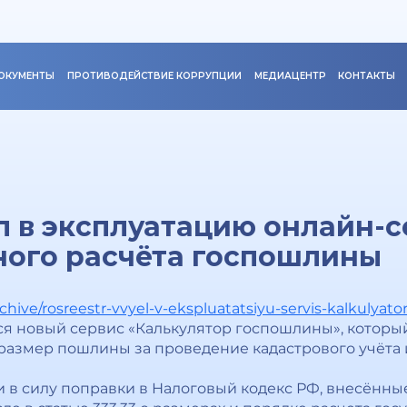
ОКУМЕНТЫ
ПРОТИВОДЕЙСТВИЕ КОРРУПЦИИ
МЕДИАЦЕНТР
КОНТАКТЫ
л в эксплуатацию онлайн-с
ного расчёта госпошлины
archive/rosreestr-vvyel-v-ekspluatatsiyu-servis-kalkulyato
ся новый сервис «Калькулятор госпошлины», котор
размер пошлины за проведение кадастрового учёта 
или в силу поправки в Налоговый кодекс РФ, внесённ