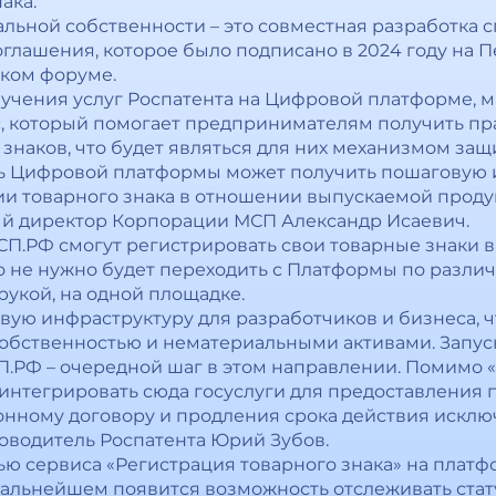
ака.
альной собственности – это совместная разработка 
глашения, которое было подписано в 2024 году на 
ком форуме.
учения услуг Роспатента на Цифровой платформе, м
, который помогает предпринимателям получить пр
знаков, что будет являться для них механизмом за
ль Цифровой платформы может получить пошаговую 
ии товарного знака в отношении выпускаемой прод
ный директор Корпорации МСП Александр Исаевич.
П.РФ смогут регистрировать свои товарные знаки 
го не нужно будет переходить с Платформы по различ
рукой, на одной площадке.
вую инфраструктуру для разработчиков и бизнеса, ч
собственностью и нематериальными активами. Запус
.РФ – очередной шаг в этом направлении. Помимо 
 интегрировать сюда госуслуги для предоставления
онному договору и продления срока действия исклю
ководитель Роспатента Юрий Зубов.
ю сервиса «Регистрация товарного знака» на плат
дальнейшем появится возможность отслеживать стат