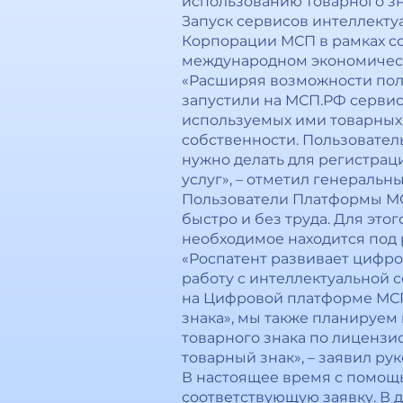
использованию товарного зн
Запуск сервисов интеллекту
Корпорации МСП в рамках со
международном экономичес
«Расширяя возможности пол
запустили на МСП.РФ сервис
используемых ими товарных 
собственности. Пользовате
нужно делать для регистрац
услуг», – отметил генераль
Пользователи Платформы МС
быстро и без труда. Для это
необходимое находится под 
«Роспатент развивает цифро
работу с интеллектуальной 
на Цифровой платформе МСП
знака», мы также планируем
товарного знака по лицензи
товарный знак», – заявил ру
В настоящее время с помощь
соответствующую заявку. В 