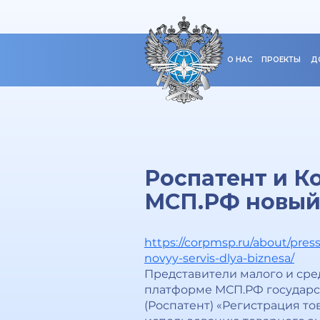
О НАС
ПРОЕКТЫ
Д
Роспатент и К
МСП.РФ новый 
https://corpmsp.ru/about/press
novyy-servis-dlya-biznesa/
Представители малого и сре
платформе МСП.РФ государс
(Роспатент) «Регистрация то