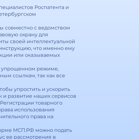
специалистов Роспатента и
Петербургском
ы совместно с ведомством
авовую охрану для
щиты своей интеллектуальной
инструкцию, что именно ему
укции или оказываемых
в упрощенном режиме,
ным ссылкам, так как все
тобы упростить и ускорить
к и развитие наших сервисов
«Регистрации товарного
 права использования
чительного права на
форме МСП.РФ можно подать
ус ее рассмотрения в