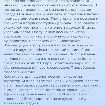
пожаров действовало на стыке Республики Саха
(Якутия), Красноярского края и Иркутской области. В
регионах установилась аномально жаркая и сухая
погода. Основной причиной лесных пожаров в летний
период стали сухие грозы. При этом, очаги возгораний
возникали в труднодоступных районах - в основном, в
скалистой местности, на каменистых сопках. В таких
условиях работы по тушению лесных пожаров
возможны исключительно вручную», - подчеркнул
руководитель Рослесхоза Иван Советников.
В ликвидации возгораний в Якутии, Красноярском
крае и Иркутской области в летний период было
задействовано свыше 2 тыс. человек. Дополнительно
на тушение сложных и отдаленных пожаров было
привлечено около 150 парашютистов-пожарных ФБУ
«Авиалесоохраны» - всего совершено 7 перебросок
федеральных сил.
Кроме того, для тушения лесных пожаров на
территории Красноярского края и Иркутской области
в этот период проводились работы по искусственному
вызыванию осадков. Самолет-зондировщик АН-26
«Циклон» провел в небе больше 18 часов. Всего
проведено 15 мероприятий по искусственному
вызыванию осадков.