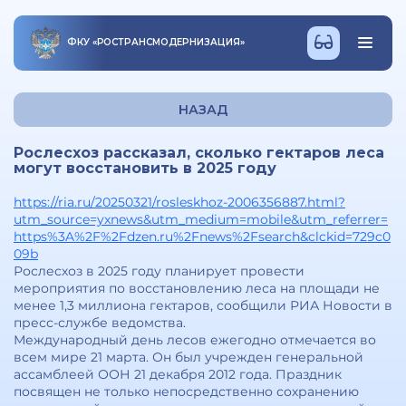
ФКУ
«
РОСТРАНСМОДЕРНИЗАЦИЯ
»
НАЗАД
Рослесхоз рассказал, сколько гектаров леса
могут восстановить в 2025 году
https://ria.ru/20250321/rosleskhoz-2006356887.html?
utm_source=yxnews&utm_medium=mobile&utm_referrer=
https%3A%2F%2Fdzen.ru%2Fnews%2Fsearch&clckid=729c0
09b
Рослесхоз в 2025 году планирует провести
мероприятия по восстановлению леса на площади не
менее 1,3 миллиона гектаров, сообщили РИА Новости в
пресс-службе ведомства.
Международный день лесов ежегодно отмечается во
всем мире 21 марта. Он был учрежден генеральной
ассамблеей ООН 21 декабря 2012 года. Праздник
посвящен не только непосредственно сохранению