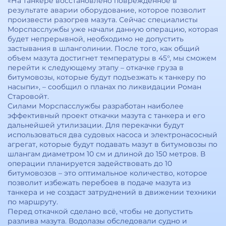
«На танкере восстановлено поврежденное в
результате аварии оборудование, которое позволит
произвести разогрев мазута. Сейчас специалисты
Морспасслужбы уже начали данную операцию, которая
будет непрерывной, необходимо не допустить
застывания в шланголинии. После того, как общий
объем мазута достигнет температуры в 45°, мы сможем
перейти к следующему этапу – откачке груза в
битумовозы, которые будут подъезжать к танкеру по
насыпи», – сообщил о планах по ликвидации Роман
Старовойт.
Силами Морспасслужбы разработан наиболее
эффективный проект откачки мазута с танкера и его
дальнейшей утилизации. Для перекачки будут
использоваться два судовых насоса и электронасосный
агрегат, которые будут подавать мазут в битумовозы по
шлангам диаметром 10 см и длиной до 150 метров. В
операции планируется задействовать до 10
битумовозов – это оптимальное количество, которое
позволит избежать перебоев в подаче мазута из
танкера и не создаст затруднений в движении техники
по маршруту.
Перед откачкой сделано всё, чтобы не допустить
разлива мазута. Водолазы обследовали судно и