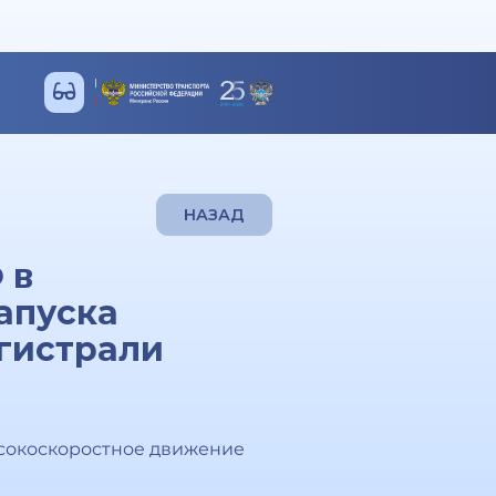
НАЗАД
 в
запуска
гистрали
ысокоскоростное движение