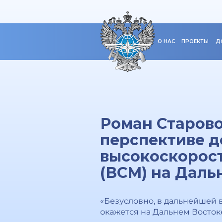
О НАС
ПРОЕКТЫ
Д
Роман Старово
перспективе д
высокоскорос
(ВСМ) на Даль
«Безусловно, в дальнейшей 
окажется на Дальнем Востоке