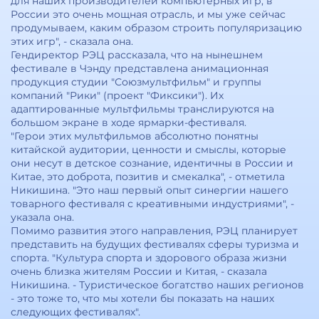
для наших производителей компьютерных игр, в
России это очень мощная отрасль, и мы уже сейчас
продумываем, каким образом строить популяризацию
этих игр", - сказала она.
Гендиректор РЭЦ рассказала, что на нынешнем
фестивале в Чэнду представлена анимационная
продукция студии "Союзмультфильм" и группы
компаний "Рики" (проект "Фиксики"). Их
адаптированные мультфильмы транслируются на
большом экране в ходе ярмарки-фестиваля.
"Герои этих мультфильмов абсолютно понятны
китайской аудитории, ценности и смыслы, которые
они несут в детское сознание, идентичны в России и
Китае, это доброта, позитив и смекалка", - отметила
Никишина. "Это наш первый опыт синергии нашего
товарного фестиваля с креативными индустриями", -
указала она.
Помимо развития этого направления, РЭЦ планирует
представить на будущих фестивалях сферы туризма и
спорта. "Культура спорта и здорового образа жизни
очень близка жителям России и Китая, - сказала
Никишина. - Туристическое богатство наших регионов
- это тоже то, что мы хотели бы показать на наших
следующих фестивалях".