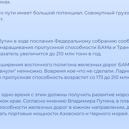
нах.
о пути имеет большой потенциал. Совокупный груз
т.
тин в ходе послания Федеральному собранию сообщ
 наращивания пропускной способности БАМа и Транс
азатель увеличится до 210 млн тонн в год.
асширения восточного полигона железных дорог БАМа
евнули" немножко. Вовремя кое-что не сделали. Ладн
х пропускная способность возрастет со 173 до 210 млн
в одно время с этим должны получить развитие мор
ском крае. Согласно мнению Владимира Путина, в пл
особности железных дорог в южном направлении, д
ать портовые мощности Азовского и Черного морей.