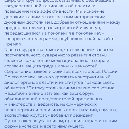
широкий круг вопросов, связанных с реализацией
государственной национальной политики,
повышением ее эффективности. Мы искренне
дорожим нашим многогранным историческим,
духовным достоянием, добрыми отношениями между
представителями разных религий и культур,
передающимися из поколения в поколение", -
говорится в телеграмме, опубликованной на сайте
Кремля.
Глава государства отметил, что ключевым залогом
поступательного, суверенного развития страны
является сохранение межнационального мира и
согласия, защита традиционных ценностей,
сбережение языков и обычаев всех народов России.
По его словам, важно укреплять конструктивный
диалог органов власти и институтов гражданского
общества. "Потому столь значимы такие серьезные,
масштабные инициативы, как ваш форум,
объединивший представителей профильных
министерств и ведомств, некоммерческих,
волонтерских и религиозных организаций, научных,
экспертных кругов", - добавил президент.
Путин пожелал участникам, организаторам и гостям
форума успехов и всего наилучшего.