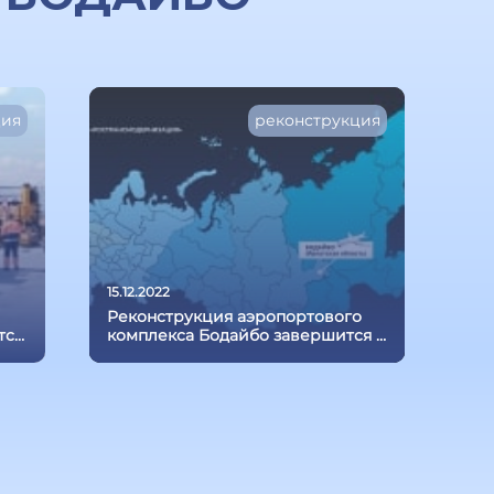
ция
реконструкция
15.12.2022
Реконструкция аэропортового
тся
комплекса Бодайбо завершится в
2024 году
 в