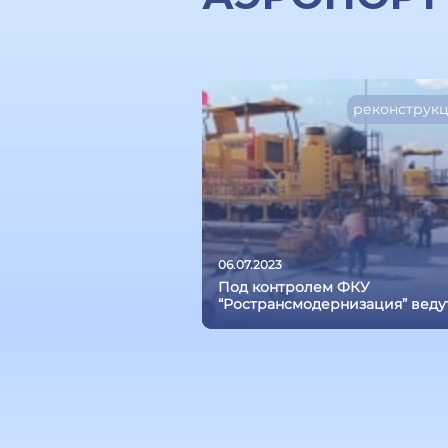
реконструк
06.07.2023
Под контролем ФКУ
“Ространсмодернизация” веду
работы по реконструкции
аэродромной инфраструктуры
5-ти аэропортах Сибирского
федерального округа