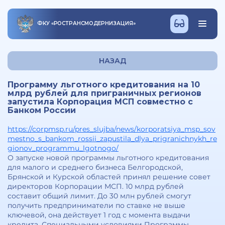
ФКУ
«
РОСТРАНСМОДЕРНИЗАЦИЯ
»
НАЗАД
Программу льготного кредитования на 10
млрд рублей для приграничных регионов
запустила Корпорация МСП совместно с
Банком России
https://corpmsp.ru/pres_slujba/news/korporatsiya_msp_sov
mestno_s_bankom_rossii_zapustila_dlya_prigranichnykh_re
gionov_programmu_lgotnogo/
О запуске новой программы льготного кредитования
для малого и среднего бизнеса Белгородской,
Брянской и Курской областей принял решение совет
директоров Корпорации МСП. 10 млрд рублей
составит общий лимит. До 30 млн рублей смогут
получить предприниматели по ставке не выше
ключевой, она действует 1 год с момента выдачи
кредита. Специальными условиями Программы