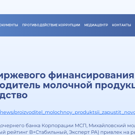
ОКУМЕНТЫ
ПРОТИВОДЕЙСТВИЕ КОРРУПЦИИ
МЕДИАЦЕНТР
КОНТАКТЫ
иржевого финансирования 
одитель молочной продукц
дство
ba/news/proizvoditel_molochnoy_produktsii_zapustit_no
дочернего банка Корпорации МСП, Михайловский мо
ый рейтинг B+Стабильный, Эксперт РА) привлек на 