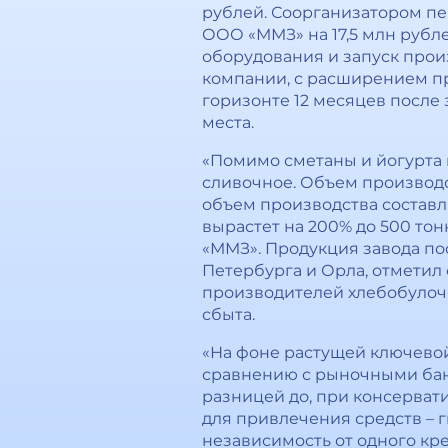
рублей. Соорганизатором пе
ООО «ММЗ» на 17,5 млн рубле
оборудования и запуск прои
компании, с расширением пр
горизонте 12 месяцев после 
места.
«Помимо сметаны и йогурта 
сливочное. Объем производст
объем производства составл
вырастет на 200% до 500 тон
«ММЗ». Продукция завода пос
Петербурга и Орла, отметил
производителей хлебобулоч
сбыта.
«На фоне растущей ключево
сравнению с рыночными бан
разницей до, при консерват
для привлечения средств – г
независимость от одного кр