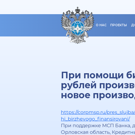
О НАС
ПРОЕКТЫ
Д
При помощи б
рублей произв
новое произво
https://corpmsp.ru/pres_sluj
hi_birzhevogo_finansirovani/
При поддержке МСП Банка, 
Орловская область, Кредитн