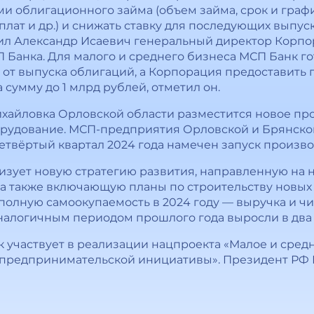
и облигационного займа (объем займа, срок и графи
лат и др.) и снижать ставку для последующих выпус
вил Александр Исаевич генеральный директор Корп
 Банка. Для малого и среднего бизнеса МСП Банк г
 от выпуска облигаций, а Корпорация предоставить 
сумму до 1 млрд рублей, отметил он.
. Михайловка Орловской области разместится новое п
рудование. МСП-предприятия Орловской и Брянской
етвёртый квартал 2024 года намечен запуск произво
изует новую стратегию развития, направленную на
 а также включающую планы по строительству новы
полную самоокупаемость в 2024 году — выручка и ч
налогичным периодом прошлого года выросли в два 
нк участвует в реализации нацпроекта «Малое и сре
предпринимательской инициативы». Президент РФ