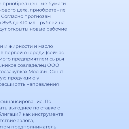
же приобрел ценные бумаги
 нового цеха, приобретение
 Согласно прогнозам
85% до 410 млн рублей на
удут открыты новые рабочие
и и жирности и масло
 в первой очереди (сейчас
емого предприятием сырья
вишников совладелец ООО
осзакупках Москвы, Санкт-
ную продукцию у
 расширять направления
 финансирование. По
ь выгоднее по ставке с
блигаций как инструмента
ствие залога,
 этом предприниматель