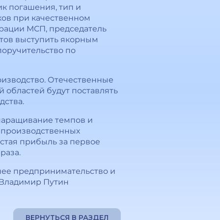
к погашения, тип и
ков при качественном
орации МСП, председатель
отов выступить якорным
поручительство по
роизводство. Отечественные
 областей будут поставлять
дства.
 наращивание темпов и
х производственных
истая прибыль за первое
раза.
днее предпринимательство и
 Владимир Путин
ВЕРНУТЬСЯ В РАЗДЕЛ