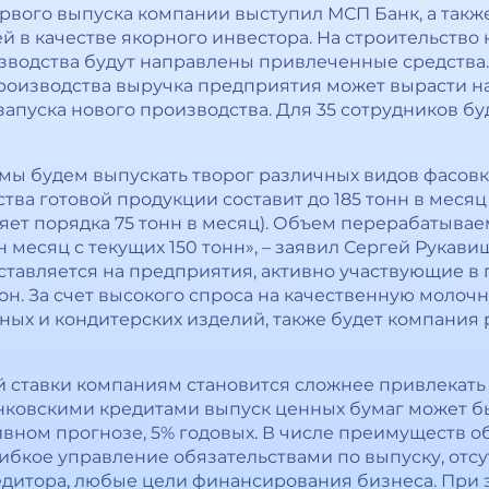
рвого выпуска компании выступил МСП Банк, а так
й в качестве якорного инвестора. На строительство
зводства будут направлены привлеченные средства.
оизводства выручка предприятия может вырасти на 
запуска нового производства. Для 35 сотрудников б
мы будем выпускать творог различных видов фасовк
ва готовой продукции составит до 185 тонн в месяц
яет порядка 75 тонн в месяц). Объем перерабатыва
н месяц с текущих 150 тонн», – заявил Сергей Рука
тавляется на предприятия, активно участвующие в г
 он. За счет высокого спроса на качественную молоч
ных и кондитерских изделий, также будет компания
й ставки компаниям становится сложнее привлекать
ковскими кредитами выпуск ценных бумаг может быт
ивном прогнозе, 5% годовых. В числе преимуществ о
ибкое управление обязательствами по выпуску, отсут
едитора, любые цели финансирования бизнеса. При