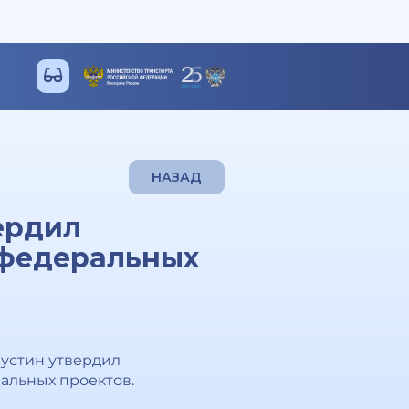
НАЗАД
ердил
 федеральных
шустин утвердил
альных проектов.