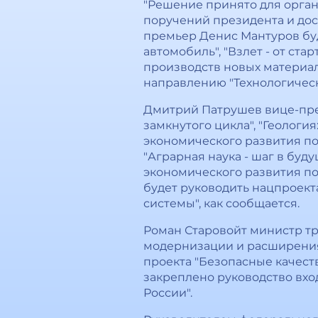
"Решение принято для орга
поручений президента и дос
премьер Денис Мантуров бу
автомобиль", "Взлет - от ста
производств новых материал
направлению "Технологическ
Дмитрий Патрушев вице-прем
замкнутого цикла", "Геологи
экономического развития по
"Аграрная наука - шаг в буд
экономического развития по
будет руководить нацпроек
системы", как сообщается.
Роман Старовойт министр т
модернизации и расширения
проекта "Безопасные качест
закреплено руководство вх
России".