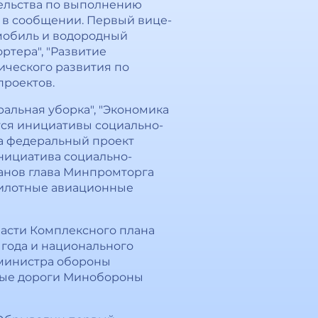
тельства по выполнению
 в сообщении. Первый вице-
мобиль и водородный
ортера", "Развитие
ического развития по
проектов.
альная уборка", "Экономика
ются инициативы социально-
за федеральный проект
инициатива социально-
ханов глава Минпромторга
пилотные авиационные
асти Комплексного плана
года и национального
 министра обороны
ные дороги Минобороны