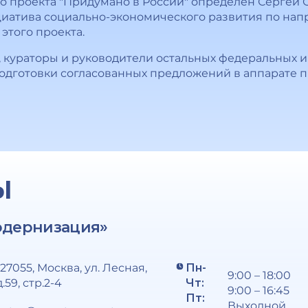
о проекта "Придумано в России" определен Сергей
циатива социально-экономического развития по на
этого проекта.
, кураторы и руководители остальных федеральных 
одготовки согласованных предложений в аппарате п
Ы
одернизация»
127055, Москва, ул. Лесная,
Пн-
9:00 – 18:00
д.59, стр.2-4
Чт:
9:00 – 16:45
Пт:
Выходной