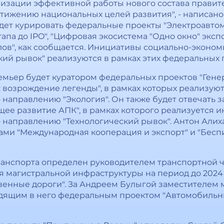
низации эффективной работы нового состава прави
тижению национальных целей развития", - написано
дет курировать федеральные проекты "Электроавто
ртапа до IPO", "Цифровая экосистема "Одно окно" эксп
ов", как сообщается. Инициативы социально-эконом
ий рывок" реализуются в рамках этих федеральных 
ьер будет куратором федеральных проектов "Генер
я: возрождение легенды", в рамках которых реализу
 направлению "Экология". Он также будет отвечать 
ущее развитие АПК", в рамках которого реализуется 
 направлению "Технологический рывок". Антон Али
тами "Международная кооперация и экспорт" и "Бес
ранспорта определен руководителем транспортной ч
 магистральной инфраструктуры на период до 2024 
венные дороги". За Андреем Булыгой заместителем
одящим в него федеральным проектом "Автомобиль