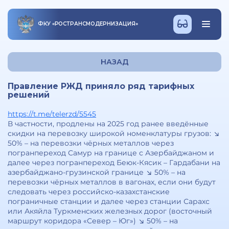
ФКУ
«
РОСТРАНСМОДЕРНИЗАЦИЯ
»
НАЗАД
Правление РЖД приняло ряд тарифных
решений
https://t.me/telerzd/5545
В частности, продлены на 2025 год ранее введённые
скидки на перевозку широкой номенклатуры грузов: ↘️
50% – на перевозки чёрных металлов через
погранпереход Самур на границе с Азербайджаном и
далее через погранпереход Беюк-Кясик – Гардабани на
азербайджано-грузинской границе ↘️ 50% – на
перевозки чёрных металлов в вагонах, если они будут
следовать через российско-казахстанские
пограничные станции и далее через станции Сарахс
или Акяйла Туркменских железных дорог (восточный
маршрут коридора «Север – Юг») ↘️ 50% – на