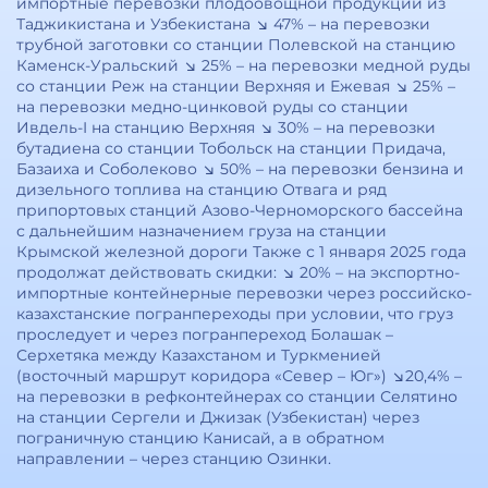
импортные перевозки плодоовощной продукции из
Таджикистана и Узбекистана ↘️ 47% – на перевозки
трубной заготовки со станции Полевской на станцию
Каменск-Уральский ↘️ 25% – на перевозки медной руды
со станции Реж на станции Верхняя и Ежевая ↘️ 25% –
на перевозки медно-цинковой руды со станции
Ивдель-I на станцию Верхняя ↘️ 30% – на перевозки
бутадиена со станции Тобольск на станции Придача,
Базаиха и Соболеково ↘️ 50% – на перевозки бензина и
дизельного топлива на станцию Отвага и ряд
припортовых станций Азово-Черноморского бассейна
с дальнейшим назначением груза на станции
Крымской железной дороги Также с 1 января 2025 года
продолжат действовать скидки: ↘️ 20% – на экспортно-
импортные контейнерные перевозки через российско-
казахстанские погранпереходы при условии, что груз
проследует и через погранпереход Болашак –
Серхетяка между Казахстаном и Туркменией
(восточный маршрут коридора «Север – Юг») ↘️20,4% –
на перевозки в рефконтейнерах со станции Селятино
на станции Сергели и Джизак (Узбекистан) через
пограничную станцию Канисай, а в обратном
направлении – через станцию Озинки.