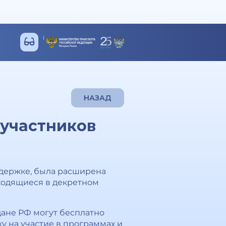
НАЗАД
 участников
держке, была расширена
аходящиеся в декретном
ждане РФ могут бесплатно
 на участие в программах и