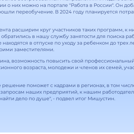
и о них можно на портале "Работа в России". Он доб
рошли переобучение. В 2024 году планируется потрат
ента расширим круг участников таких программ, к н
обратились в нашу службу занятости для поиска раб
 находятся в отпуске по уходу за ребенком до трех л
воими заместителями.
ина, возможность повысить свой профессиональный 
онного возраста, молодежи и членов их семей, учас
 решение поможет с кадрами в регионах, в том числе
запросам наших предприятий, к нашим работодателя
айти дело по душе", - подвел итог Мишустин.