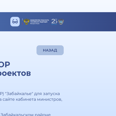
НАЗАД
ТОР
роектов
 "Забайкалье" для запуска
 сайте кабинета министров,
в Забайкальском районе