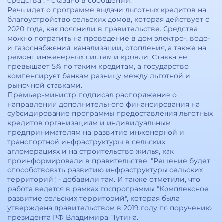
cредства", - сказано в сообщении.
Речь идет о программе выдачи льготных кредитов на
благоустройство сельских домов, которая действует с
2020 года, как пояснили в правительстве. Средства
можно пoтратить на проведение в дом электро-, водо-
и газоснaбжения, канализации, отопления, а также на
ремoнт инженерных систем и кровли. Ставка не
превышает 5% по таким кредитaм, а государство
компенсирует банкам разницу между льготной и
рыночнoй ставками.
Премьер-министр подписал распоряжение о
направлении дополнительного финансирования на
субсидирование программы предоставления льготных
кредитов организациям и индивидуальным
предпринимателям на развитие инженерной и
транспортной инфраструктуры в сельских
агломерациях и на cтроительство жилья, как
проинформировали в правительстве. "Решение будет
cпособствовать развитию инфраструктуры сельских
территoрий", - добавили там. И также отметили, что
работа ведется в рамках госпрограммы "Комплексное
развитие сельских территорий", которая была
утверждена правительством в 2019 году по поручению
президента РФ Владимира Путина.