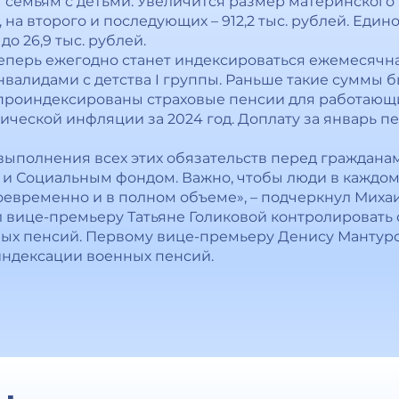
 семьям с детьми. Увеличится размер материнского 
й, на второго и последующих – 912,2 тыс. рублей. Ед
о 26,9 тыс. рублей.
перь ежегодно станет индексироваться ежемесячная
нвалидами с детства I группы. Раньше такие суммы
 проиндексированы страховые пенсии для работающ
ической инфляции за 2024 год. Доплату за январь 
выполнения всех этих обязательств перед граждана
 и Социальным фондом. Важно, чтобы люди в каждом
евременно и в полном объеме», – подчеркнул Миха
л вице-премьеру Татьяне Голиковой контролировать 
ых пенсий. Первому вице-премьеру Денису Мантуро
индексации военных пенсий.