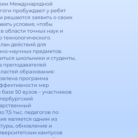
тории Международной
агоги пробуждают у ребят
и решаются заявить о своих
авать условия, чтобы
в области точных наук и
ю технологического
план действий для
нно-научных предметов.
иться школьники и студенты,
а преподавателей
бластей образования:
отовлена программа
эффективности мер
 базе 50 вузов – участников
етербургский
дарственный
 7,5 тыс. педагогов по
ия является одним из
туры, обновление и
иверситетских кампусов