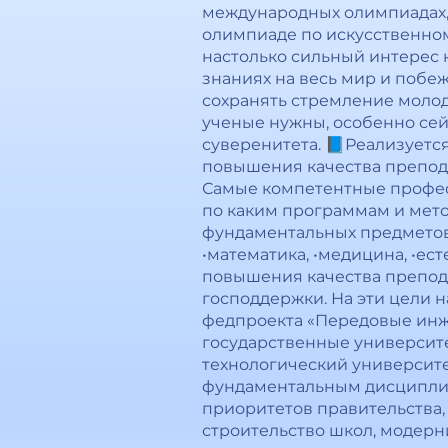
международных олимпиадах, 
олимпиаде по искусственному
настолько сильный интерес 
знаниях на весь мир и побежд
сохранять стремление молоды
ученые нужны, особенно сей
суверенитета. 📘Реализуется
повышения качества препода
Самые компетентные професс
по каким программам и мето
фундаментальных предметов.
•математика, •медицина, •ес
повышения качества препод
господдержки. На эти цели н
федпроекта «Передовые инж
государственные университ
технологический университет
фундаментальным дисциплин
приоритетов правительства
строительство школ, модерн