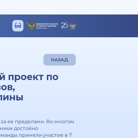
НАЗАД
й проект по
ов,
лины
 за ее пределами. Во многом
ьники достойно
оманды приняли участие в 7