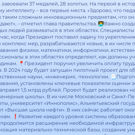
завоевали 37 медалей, 28 золотых. На первой в ис
 интеллекту – все первые места. «Здорово, что пед
к таким сложным инновационным предметам, что он
ают», – отметил глава правительства. 👨‍💻Важно созд
х людей развиваться в этих областях. Специалисты 
час, когда Президент поставил задачу по укреплени
 комплекс мер, разрабатываются новые, в их числе 
вания физики, математики, информатики, естестве
ионалы в этих областях определяют, как должны уч
дикам. 📍Президент поручил увеличить оплату труд
 В 2024 году будет запущен пилотный проект для о
тественные науки, •инженерия, •технологии. 📃Подг
авания, установлены ключевые показатели оценки 
аправят 1,5 млрд рублей. Проект будет реализован на
енерные школы». В их числе Московский и Санкт-П
еты, университет «Иннополис», Альметьевский госу
 «Высшая школа нефти». В них сейчас работает около
ам. ❗️Развитие каждого уровня системы образован
, продолжится расширение необходимой инфраструк
изация материально-технической базы, создание ун