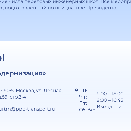
ние числа передовых инженерных школ. Все меропр
», подготовленный по инициативе Президента.
Ы
одернизация»
127055, Москва, ул. Лесная,
Пн-
9:00 – 18:00
д.59, стр.2-4
Чт:
9:00 – 16:45
Пт:
Выходной
urtm@ppp-transport.ru
Сб-Вс: