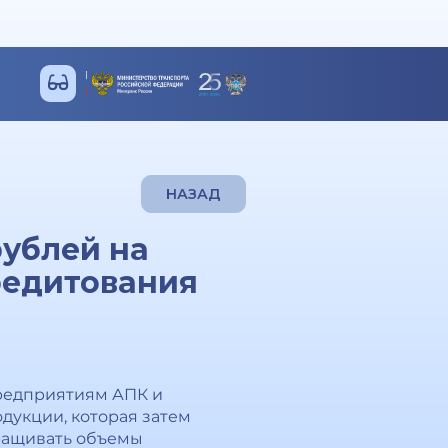
НАЗАД
рублей на
редитования
предприятиям АПК и
дукции, которая затем
аращивать объемы