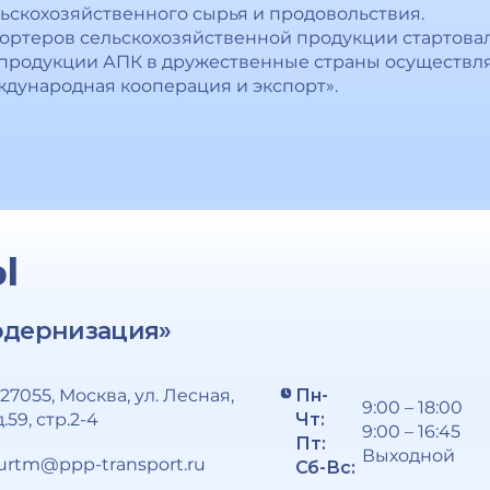
льскохозяйственного сырья и продовольствия.
ортеров сельскохозяйственной продукции стартовало
продукции АПК в дружественные страны осуществля
дународная кооперация и экспорт».
Ы
одернизация»
127055, Москва, ул. Лесная,
Пн-
9:00 – 18:00
д.59, стр.2-4
Чт:
9:00 – 16:45
Пт:
Выходной
urtm@ppp-transport.ru
Сб-Вс: