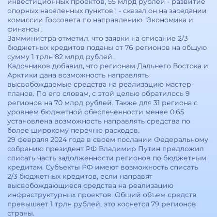
инвестиционных проектов, 55 млрд рублей - развитие
опорных населенных пунктов", - сказал он на заседании
комиссии Госсовета по направлению "Экономика и
финансы".
Замминистра отметил, что заявки на списание 2/3
бюджетных кредитов поданы от 76 регионов на общую
сумму 1 трлн 82 млрд рублей.
Кадочников добавил, что регионам Дальнего Востока и
Арктики дана возможность направлять
высвобождаемые средства на реализацию мастер-
планов. По его словам, с этой целью обратилось 9
регионов на 70 млрд рублей. Также для 31 региона с
уровнем бюджетной обеспеченности менее 0,65
установлена возможность направлять средства по
более широкому перечню расходов.
29 февраля 2024 года в своем послании Федеральному
собранию президент РФ Владимир Путин предложил
списать часть задолженности регионов по бюджетным
кредитам. Субъекты РФ имеют возможность списать
2/3 бюджетных кредитов, если направят
высвобождающиеся средства на реализацию
инфраструктурных проектов. Общий объем средств
превышает 1 трлн рублей, это коснется 79 регионов
страны.