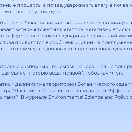
онные процессы в почве, удерживать влагу в почве 
щении пресс-службы вуза.
бного сообщества не мешает нанесение полимерных
ывает катионы тяжелых металлов, негативно влияющ
го кафедрой высокомолекулярных соединений химич
 слова приводятся в сообщении, один из предложенн
нного полимера с добавками широко используемого
аторные эксперименты, смесь, нанесенная на повер
замедляет потерю воды почвой", - обозначил он.
тных делянках на территории Ботанического сада 
нтра "Чашниково" протестировали авторы. Эффекти
таний. В журнале Environmental Science and Pollut