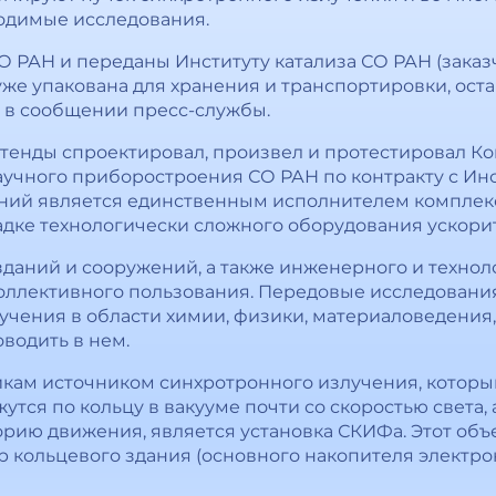
водимые исследования.
РАН и переданы Институту катализа СО РАН (заказ
уже упакована для хранения и транспортировки, оста
о в сообщении пресс-службы.
онтенды спроектировал, произвел и протестировал Ко
аучного приборостроения СО РАН по контракту с Ин
едний является единственным исполнителем комплек
ладке технологически сложного оборудования ускор
зданий и сооружений, а также инженерного и техно
коллективного пользования. Передовые исследовани
учения в области химии, физики, материаловедения,
водить в нем.
кам источником синхротронного излучения, которы
жутся по кольцу в вакууме почти со скоростью света
рию движения, является установка СКИФа. Этот объе
тр кольцевого здания (основного накопителя электр