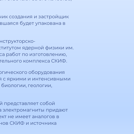
чик создания и застройщик
вшаяся будет упакована в
нструкторско-
ститутом ядерной физики им.
са работ по изготовлению,
ительного комплекса СКИФ.
логического оборудования
я с яркими и интенсивными
 биологии, геологии,
й представляет собой
, а электромагниты придают
кт не имеет аналогов в
онов СКИФ и источника