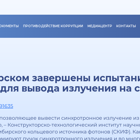
ОКУМЕНТЫ
ПРОТИВОДЕЙСТВИЕ КОРРУПЦИИ
МЕДИАЦЕНТР
КОНТАКТЫ
рском завершены испытан
для вывода излучения на 
391635
 позволяющее вывести синхротронное излучение из 
 – Конструкторско-технологический институт науч
бирского кольцевого источника фотонов (СКИФ). Ка
рмируют пучок синхротронного излучения и во много