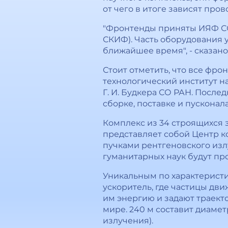
от чего в итоге зависят про
"Фронтенды приняты ИЯФ СО 
СКИФ). Часть оборудования 
ближайшее время", - сказан
Стоит отметить, что все фр
технологический институт н
Г. И. Будкера СО РАН. Посл
сборке, поставке и пускона
Комплекс из 34 строящихся 
представляет собой Центр 
пучками рентгеновского изл
гуманитарных наук будут про
Уникальным по характеристи
ускоритель, где частицы дви
им энергию и задают траекто
мире. 240 м составит диаме
излучения).