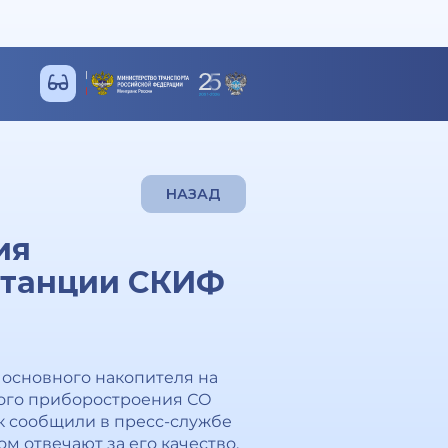
НАЗАД
ия
станции СКИФ
основного накопителя на
ного приборостроения СО
к сообщили в пресс-службе
м отвечают за его качество,