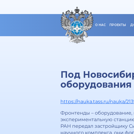
О НАС
ПРОЕКТЫ
Д
Под Новосиби
оборудования 
https://nauka.tass.ru/nauka/21
Фронтенды – оборудование,
экспериментальную станцию,
РАН передал застройщику Си
научного комплекса, они фо