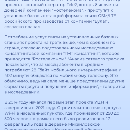
проекта - сотовый оператор Tele2, который является
дочерней компанией "Ростелекома", - приступят к
установке базовых станций формата связи GSM/LTE
российского производства от компании "Булат",
согласно планам.
Потребление услуг связи на установленных базовых
станциях проекта на треть выше, чем в среднем по
стране, согласно подготовленному исследованию
консалтинговой компании "ТМТ консалтинг", которое
приводится "Ростелекомом". "Анализ сетевого трафика
показывает, что за месяц абоненты в среднем
потребляют 28 Гбайт мобильного интернет-трафика и
402 минуты общаются по мобильному телефону. Это
объяснимо, ведь на селе меньше представлены другие
форматы досуга и получения информации", - говорится
в исследовании.
В 2014 году начался первый этап проекта УЦН и
завершился в 2021 году. Строительство точек доступа
Wi-Fi в населенных пунктах, где проживают от 250 до
500 человек, в рамках него было реализовано. 17
февраля 2015 года в деревне Михайловское
Судиславского района Костромской области