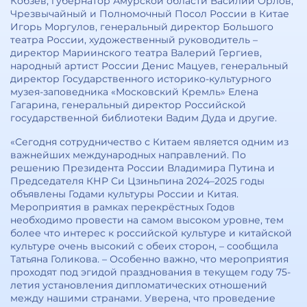
Кобзев, губернатор Амурской области Василий Орлов,
Чрезвычайный и Полномочный Посол России в Китае
Игорь Моргулов, генеральный директор Большого
театра России, художественный руководитель –
директор Мариинского театра Валерий Гергиев,
народный артист России Денис Мацуев, генеральный
директор Государственного историко-культурного
музея-заповедника «Московский Кремль» Елена
Гагарина, генеральный директор Российской
государственной библиотеки Вадим Дуда и другие.
«Сегодня сотрудничество с Китаем является одним из
важнейших международных направлений. По
решению Президента России Владимира Путина и
Председателя КНР Си Цзиньпина 2024–2025 годы
объявлены Годами культуры России и Китая.
Мероприятия в рамках перекрёстных Годов
необходимо провести на самом высоком уровне, тем
более что интерес к российской культуре и китайской
культуре очень высокий с обеих сторон, – сообщила
Татьяна Голикова. – Особенно важно, что мероприятия
проходят под эгидой празднования в текущем году 75-
летия установления дипломатических отношений
между нашими странами. Уверена, что проведение