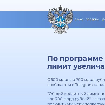
О НАС
ПРОЕКТЫ
Д
По программе 
лимит увелича
С 500 млрд до 700 млрд руб
сообщается в Telegram-кан
"Общий кредитный лимит по 
- до 700 млрд рублей", - ск
получить эту меру поддержк