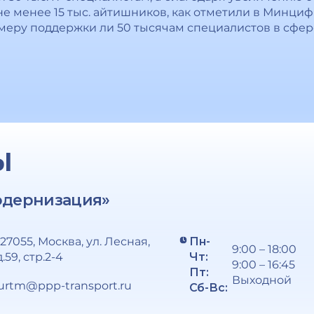
е менее 15 тыс. айтишников, как отметили в Минциф
 меру поддержки ли 50 тысячам специалистов в сф
Ы
одернизация»
127055, Москва, ул. Лесная,
Пн-
9:00 – 18:00
д.59, стр.2-4
Чт:
9:00 – 16:45
Пт:
Выходной
urtm@ppp-transport.ru
Сб-Вс: