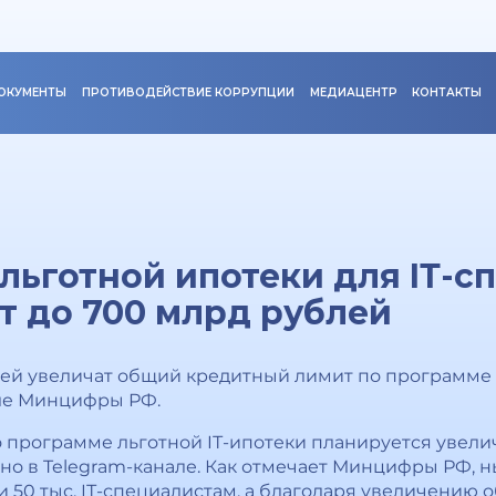
ОКУМЕНТЫ
ПРОТИВОДЕЙСТВИЕ КОРРУПЦИИ
МЕДИАЦЕНТР
КОНТАКТЫ
льготной ипотеки для IТ-с
т до 700 млрд рублей
лей увеличат общий кредитный лимит по программе л
але Минцифры РФ.
программе льготной IТ-ипотеки планируется увели
азано в Telegram-канале. Как отмечает Минцифры РФ
и 50 тыс. IТ-специалистам, а благодаря увеличению