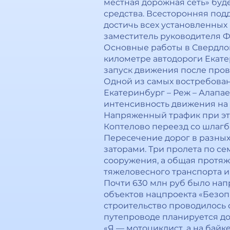
местная дорожная сеть» буде
средства. Всесторонняя под
достичь всех установленных
заместитель руководителя Ф
Основные работы в Свердлов
километре автодороги Екате
запуск движения после про
Одной из самых востребован
Екатеринбург – Реж – Алапае
интенсивность движения на о
Напряженный трафик при это
Коптелово переезд со шлаг
Пересечение дорог в разных
заторами. Три пролета по се
сооружения, а общая протяже
тяжеловесного транспорта 
Почти 630 млн руб было нап
объектов нацпроекта «Безоп
строительство проводилось 
путепроводе планируется до
«Я — мотоциклист, а на байк