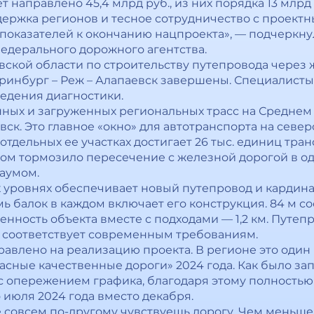
т направлено 45,4 млрд руб., из них порядка 13 млр
держка регионов и тесное сотрудничество с проект
 показателей к окончанию нацпроекта», — подчеркн
едерального дорожного агентства.
ской области по строительству путепровода через ж
ринбург – Реж – Алапаевск завершены. Специалист
ведения диагностики.
ных и загруженных региональных трасс на Среднем 
вск. Это главное «окно» для автотранспорта на север
тдельных ее участках достигает 26 тыс. единиц транс
м тормозило пересечение с железной дорогой в од
баумом.
 уровнях обеспечивает новый путепровод и кардин
мь балок в каждом включает его конструкция. 84 м с
нность объекта вместе с подходами — 1,2 км. Путеп
и соответствует современным требованиям.
равлено на реализацию проекта. В регионе это один
асные качественные дороги» 2024 года. Как было за
с опережением графика, благодаря этому полностью
 июля 2024 года вместо декабря.
е совсем по-другому чувствуешь дорогу. Чем меньше