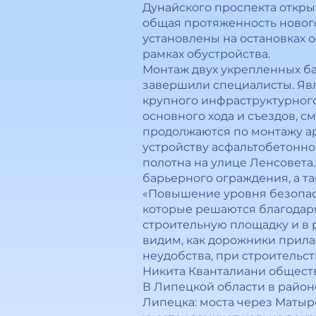
Дунайского проспекта откры
общая протяженность нового
установлены на остановках 
рамках обустройства.
Монтаж двух укрепленных ба
завершили специалисты. Явл
крупного инфраструктурного
основного хода и съездов, с
продолжаются по монтажу а
устройству асфальтобетонно
полотна на улице Ленсовета
барьерного ограждения, а т
«Повышение уровня безопас
которые решаются благодар
строительную площадку и в 
видим, как дорожники прила
неудобства, при строительст
Никита Кванталиани общест
В Липецкой области в район
Липецка: моста через Матырс