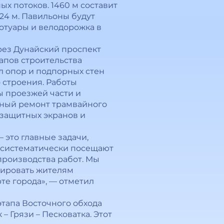
х потоков. 1460 м составит
24 м. Павильоны будут
отуары и велодорожка в
рез Дунайский проспект
апов строительства
л опор и подпорных стен
о строения. Работы
ы проезжей части и
ьный ремонт трамвайного
озащитных экранов и
это главные задачи,
 систематически посещают
производства работ. Мы
зировать жителям
те города», — отметил
этапа Восточного обхода
 Грязи – Песковатка. Этот