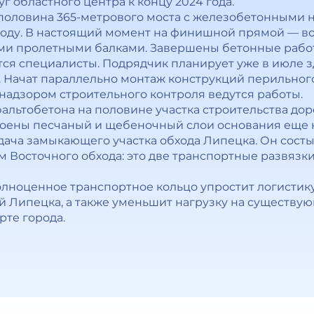
уг областного центра к концу 2024 года.
 половина 365-метрового моста с железобетонными
году. В настоящий момент на финишной прямой — во
ми пролетными балками. Завершены бетонные рабо
я специалисты. Подрядчик планирует уже в июле з
 Начат параллельно монтаж конструкций перильног
надзором строительного контроля ведутся работы.
льтобетона на половине участка строительства доро
троены песчаный и щебеночный слои основания еще н
дача замыкающего участка обхода Липецка. Он состы
 Восточного обхода: это две транспортные развязки
олноценное транспортное кольцо упростит логистик
Липецка, а также уменьшит нагрузку на существующ
рте города.