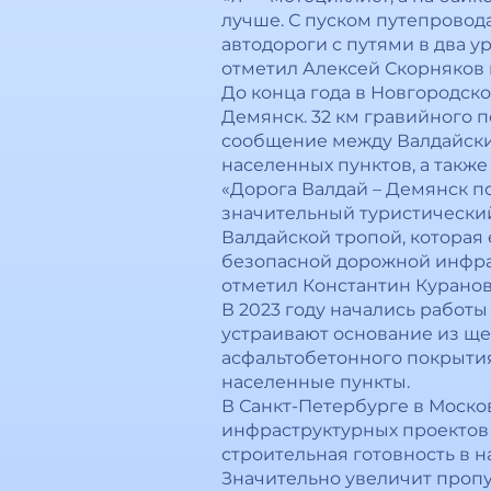
лучше. С пуском путепровод
автодороги с путями в два 
отметил Алексей Скорняков 
До конца года в Новгородск
Демянск. 32 км гравийного 
сообщение между Валдайским
населенных пунктов, а такж
«Дорога Валдай – Демянск 
значительный туристический
Валдайской тропой, которая
безопасной дорожной инфрас
отметил Константин Куранов
В 2023 году начались работ
устраивают основание из ще
асфальтобетонного покрытия
населенные пункты.
В Санкт-Петербурге в Моск
инфраструктурных проектов 
строительная готовность в 
Значительно увеличит пропу