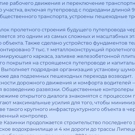
тие рабочего движения и переключение транспортны
 участка, включая путепровод с подходами длиной 9
общественного транспорта, устроены пешеходные тр
лок пролетного строения будущего путепровода че
яется это одним из самых сложных и масштабных эт
 объекта. Также сделано устройство фундаментов те
монтировано 7 тыс. т металлоконструкций пролетног
рмирующего каркаса, заливке железобетонной плит
го покрытия на строящемся путепроводе и капитал
. Выполняет подрядная организация установку шум
акже два подземных пешеходных перехода возводит.
ности дорожного движения и комфорта водителей — 
я возведению развязки. Общественные контролеры
режиме открытого диалога знакомятся с процессом 
гают максимальные усилия для того, чтобы миними
ве такого крупного инфраструктурного объекта в чер
венный контролер.
е Казинки продолжается строительство последнего 
кое водохранилище и 4 км дороги до трассы Липецк –