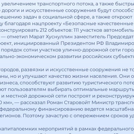
 увеличением транспортного потока, а также быст
 дороги и искусственные сооружения будут способ
решению задач в социальной сфере, а также открою
оду благодаря нацпроекту «Безопасные качественные 
онструировать 212 объектов: 111 участков автомобиль
 — отметил Марат Хуснуллин заместитель Председа
оект, инициированный Президентом РФ Владимиро
в порядок сотни участков улично-дорожной сети гор
иально-экономическом развитии российских субъекто
городов, развязки и искусственные сооружения не 
ны, но и улучшают качество жизни населения. Они
изнеса, способствуют развитию туристического пот
ют пользователям выбирать оптимальные маршруты 
й и местной дорожной сети построят и реконструи
 км», — рассказал Роман Старовойт Министр трансп
федеральному финансированию ведется масштабная
егионов. Поэтому зачастую с опережением сроков у
 капиталоемких мероприятий в рамках федерального