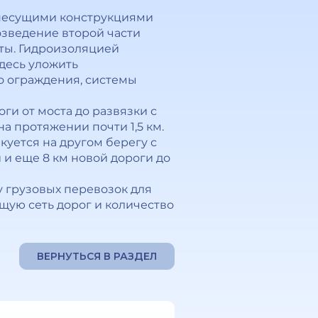
 несущими конструкциями
зведение второй части
ты. Гидроизоляцией
десь уложить
о ограждения, системы
ги от моста до развязки с
а протяжении почти 1,5 км.
куется на другом берегу с
 и еще 8 км новой дороги до
у грузовых перевозок для
ую сеть дорог и количество
ВЕРНУТЬСЯ В РАЗДЕЛ