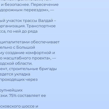
е и безопаснее. Пересечение
нодорожным переездом», —
ый участок трассы Валдай –
организация. Транспортное
а, по ней до ряда
иципалитетами обеспечивает
лельно с Большой
ому создание комфортной и
о масштабного проекта», —
одской области.
мент, строительные бригады
едется укладка
 проходящих через
крупнейших
ки. 75% составляет ее
сковского шоссе и