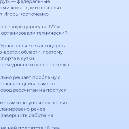
д руб. — федеральные
ными командами позволят
ул Игорь Костюченко
елезную дорогу на 127-м
ы организовали технический
Урале является автодорога
о-восток области, поэтому
порта в сутки.
ном уровне и около поселка
ально решает проблему с
оставляет длина самого
ровод рассчитан на пропуск
 из самых крупных пусковых
планировано ранее,
 завершить работы на
 на ней препятствий, тем