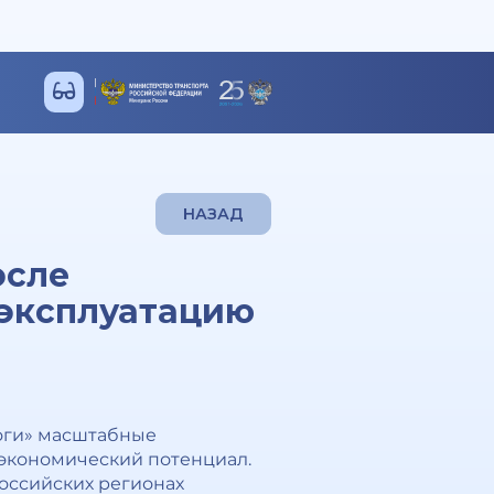
НАЗАД
осле
 эксплуатацию
оги» масштабные
ь экономический потенциал.
оссийских регионах