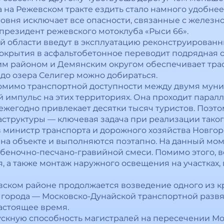
а на Режевском тракте ездить стало намного удобне
уровня исключает все опасности, связанные с желез
президент режевского мотоклуба «Рыси 66».
ой области введут в эксплуатацию реконструированн
покрытия в асфальтобетонное переводит подрядная 
 районом и Демянским округом обеспечивает трасс
е до озера Селигер можно добираться.
помимо транспортной доступности между двумя мун
 импульс на этих территориях. Она проходит парал
 ежегодно привлекает десятки тысяч туристов. Поэт
труктуры — ключевая задача при реализации таког
 министр транспорта и дорожного хозяйства Новгор
ы на объекте и выполняются поэтапно. На данный мо
беночно-песчано-гравийной смеси. Помимо этого, в
, а также монтаж наружного освещения на участках,
овском районе продолжается возведение одного из 
города — Московско-Дунайской транспортной развяз
настоящее время.
скную способность магистралей на пересечении Мо