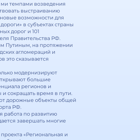
рыми темпами возведения
ствовать выстраиванию
т новые возможности для
дороги» в субъектах страны
ных дорог и 101
теля Правительства РФ.
м Путиным, на протяжении
одских агломераций и
в это сказывается
только модернизируют
 открывают большие
енциала регионов и
и сокращать время в пути.
руют дорожные объекты общей
орта РФ.
 работа по развитию
дается завершать многие
 проекта «Региональная и