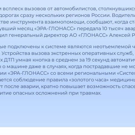
 всплеск вызовов от автомобилистов, столкнувших
дорогах сразу нескольких регионов России. Водител
стве инструмента взаимопомощи, сообщают, когда с
нувший месяц «ЭРА-ГЛОНАСС» передала 10 тысяч ава
бщил генеральный директор АО «ГЛОНАСС» Алексей Р
торые подключены к системе являются неотъемлемой 
 Устройства вызова экстренных оперативных служб,
 ДТП умная кнопка в среднем за 19 секунд автомат
 машине даже в случаях, когда пострадавшие не мо
ации «ЭРА-ГЛОНАСС» со всеми региональными «Систе
тся соблюдение правила «золотого часа» медицины
ут после аварии, кратно повышает возможность спа
итие опасных осложнений при травмах.