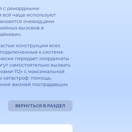
ся с рекордными
и всё чаще используют
тановятся очевидцами
рийных вызовов в
айкевич.
частью конструкции всех
 подключенные к системе
ически передает координаты
гут самостоятельно вызвать
мами-112» с максимальной
 катастроф: помощь,
сения жизней пострадавших
ВЕРНУТЬСЯ В РАЗДЕЛ